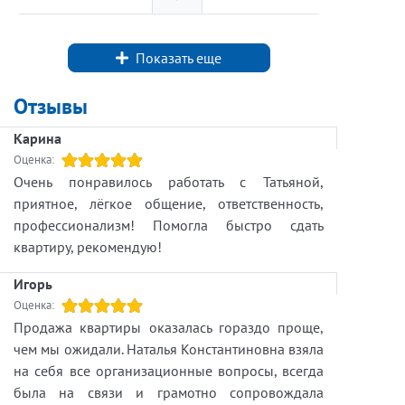
панорамные окна, стильная кухня —
кажется, что выбор очевиден. Но за
Показать еще
привлекательной картинкой могут
скрываться нюансы, которые становятся
Отзывы
заметны только после сделки.
Карина
На что стоит обратить внимание в первую
Оценка:
очередь?
Очень понравилось работать с Татьяной,
️ Юридическая чистота объекта.
✔
приятное, лёгкое общение, ответственность,
️ История перехода права собственности.
✔
профессионализм! Помогла быстро сдать
️ Наличие обременений и долгов.
✔
квартиру, рекомендую!
️ Перспективы района и ликвидность
✔
Игорь
недвижимости.
️ Реальная рыночная стоимость объекта.
Оценка:
✔
Продажа квартиры оказалась гораздо проще,
Даже квартира мечты должна быть не
чем мы ожидали. Наталья Константиновна взяла
только красивой, но и безопасной с
на себя все организационные вопросы, всегда
юридической точки зрения.
была на связи и грамотно сопровождала