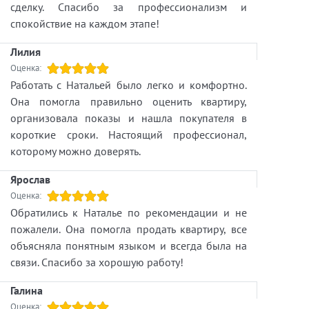
сделку. Спасибо за профессионализм и
Именно поэтому перед покупкой важно
спокойствие на каждом этапе!
оценивать не только эмоции, но и факты.
Грамотный анализ помогает избежать
Лилия
неприятных сюрпризов и принять
Оценка:
действительно выгодное решение.
Работать с Натальей было легко и комфортно.
Она помогла правильно оценить квартиру,
Помните: удачная сделка — это не
организовала показы и нашла покупателя в
случайность, а результат профессиональной
короткие сроки. Настоящий профессионал,
подготовки.
которому можно доверять.
Если у вас есть вопросы по покупке или
Ярослав
продаже недвижимости - пишите в личные
Оценка:
сообщения или звоните. Разберем вашу
Обратились к Наталье по рекомендации и не
ситуацию и найдем оптимальное решение.
пожалели. Она помогла продать квартиру, все
объясняла понятным языком и всегда была на
связи. Спасибо за хорошую работу!
Галина
Оценка: