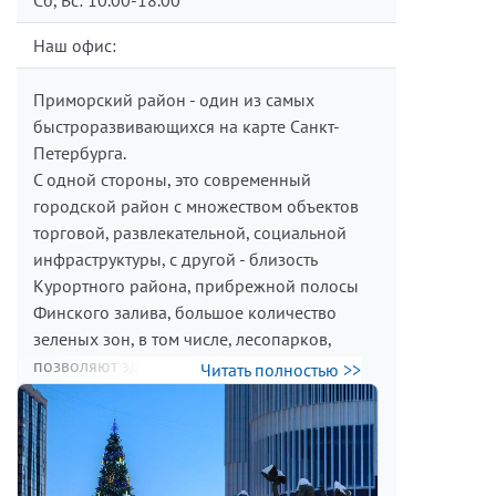
Наш офис:
Приморский район - один из самых
быстроразвивающихся на карте Санкт-
Петербурга.
С одной стороны, это современный
городской район с множеством объектов
торговой, развлекательной, социальной
инфраструктуры, с другой - близость
Курортного района, прибрежной полосы
Финского залива, большое количество
зеленых зон, в том числе, лесопарков,
позволяют здешним обитателям
Читать полностью >>
нивелировать ощущение "каменных
джунглей" и найти островок уединения
среди городской суеты.
В последние годы Приморский район