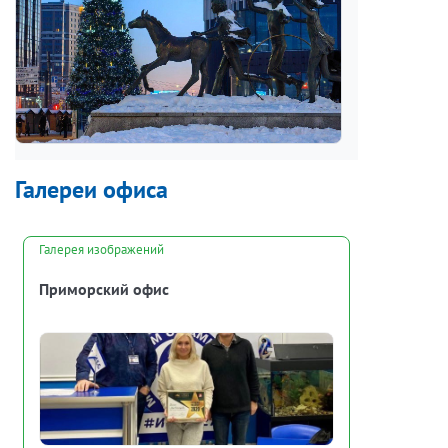
стал особенно привлекателен с
инвестиционной точки зрения благодаря
строительству здесь самого высокого в
Европе небоскреба Лахта-Центр и
перспективам развития близлежащих
территорий в качестве штаб-квартиры
"Газпрома".
Галереи офиса
Галерея изображений
Приморский офис