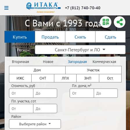
+7 (812) 740-70-40
С Вами с 1993 года!
Купить
Продать
Снять
Сдать
Санкт-Петербург и ЛО
Регион:
Вторичная
Новое
Загородная
Коммерческая
недвижимость
строительство
недвижимость
недвижимость
Дом
Участок
ИЖС
СНТ
ЛПХ
ЗНП
Ост.
Стоимость, руб
Пл. дома, м²
Пл. участка, сот.
Район
Выберите район