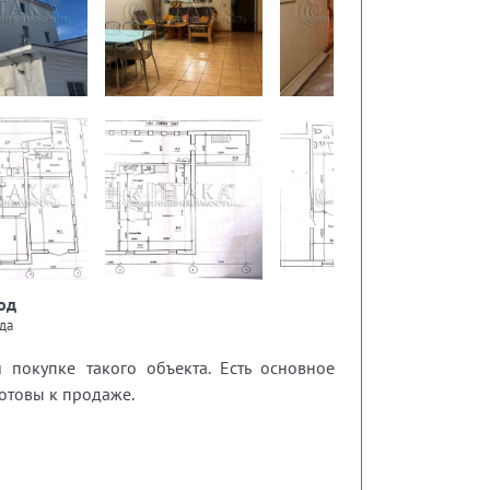
од
да
окупке такого объекта. Есть основное
отовы к продаже.