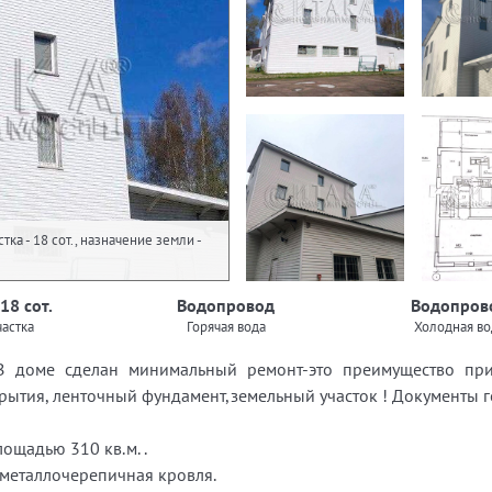
ка - 18 сот., назначение земли -
18 сот.
Водопровод
Водопров
астка
Горячая вода
Холодная во
доме сделан минимальный ремонт-это преимущество при п
ытия, ленточный фундамент,земельный участок ! Документы г
ощадью 310 кв.м. .
 металлочерепичная кровля.