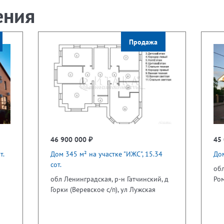
ения
Продажа
46 900 000 ₽
45 
т.
Дом 345 м² на участке "ИЖС", 15.34
Дом
сот.
обл
обл Ленинградская, р-н Гатчинский, д
Ром
Горки (Веревское с/п), ул Лужская