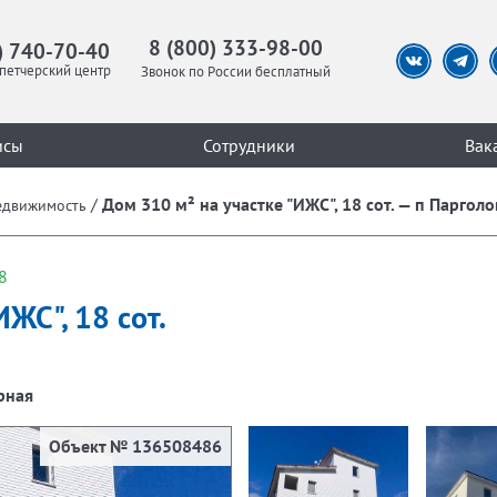
8 (800) 333-98-00
) 740-70-40
петчерский центр
Звонок по России бесплатный
исы
Сотрудники
Вак
/
Дом 310 м² на участке "ИЖС", 18 сот. — п Парголо
едвижимость
8
ЖС", 18 сот.
ерная
Объект № 136508486