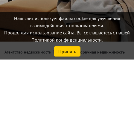
Наш сайт использует файлы cookie для улучшения
взаимодействия с пользователями.
Продолжая использование сайта, Вы соглашаетесь с нашей
Политикой конфиденциальности.
Принять
/
Вторичная недвижимость
Агентство недвижимости Петербург
Купить квартиру
Здесь Вы можете подобрать для себя лучшую вторичную
недвижимость (вторичку) в Санкт-Петербурге.
Найдено
379
объектов
сортировать
по умолчанию
Списком
На карте