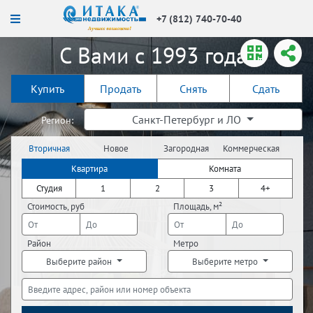
+7 (812) 740-70-40
С Вами с 1993 года!
Купить
Продать
Снять
Сдать
Санкт-Петербург и ЛО
Регион:
Вторичная
Новое
Загородная
Коммерческая
недвижимость
строительство
недвижимость
недвижимость
Квартира
Комната
Студия
1
2
3
4+
Стоимость, руб
Площадь, м²
Район
Метро
Выберите район
Выберите метро