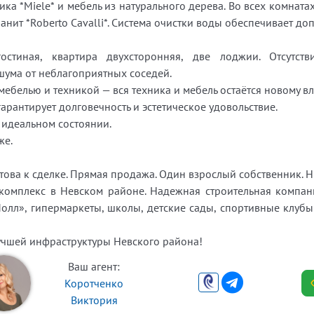
ика *Miele* и мебель из натурального дерева. Во всех комнат
анит *Roberto Cavalli*. Система очистки воды обеспечивает д
остиная, квартира двухсторонняя, две лоджии. Отсутст
шума от неблагоприятных соседей.
мебелью и техникой — вся техника и мебель остаётся новому вл
гарантирует долговечность и эстетическое удовольствие.
в идеальном состоянии.
же.
това к сделке. Прямая продажа. Один взрослый собственник. Н
мплекс в Невском районе. Надежная строительная компания
лл», гипермаркеты, школы, детские сады, спортивные клуб
учшей инфраструктуры Невского района!
Ваш агент:
Коротченко
Виктория