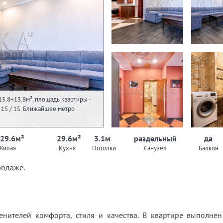
15.8+13.8м², площадь квартиры -
 - 15 / 15. Ближайшее метро
 29.6м²
29.6м²
3.1м
раздельный
да
Жилая
Кухня
Потолки
Санузел
Балкон
родаже.
нителей комфорта, стиля и качества. В квартире выполне