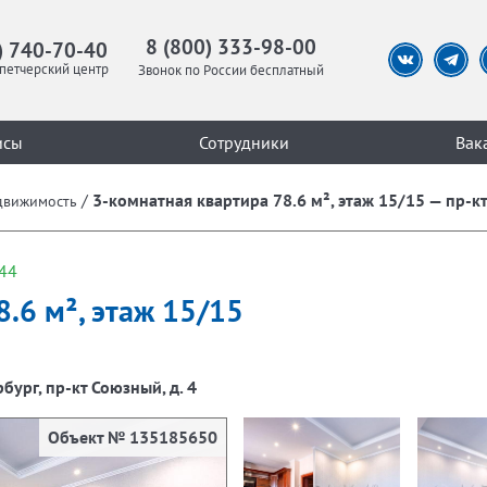
8 (800) 333-98-00
) 740-70-40
петчерский центр
Звонок по России бесплатный
исы
Сотрудники
Вак
/
3-комнатная квартира 78.6 м², этаж 15/15 — пр-кт
движимость
44
.6 м², этаж 15/15
рбург, пр-кт Союзный, д. 4
Объект № 135185650