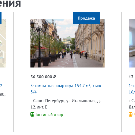
ения
Продажа
56 500 000 ₽
13 
12
5-комнатная квартира 154.7 м², этаж
1-к
3/4
16
80,
г Санкт-Петербург, ул Итальянская, д.
г С
12, лит. Е
Дал
Гостиный двор
У