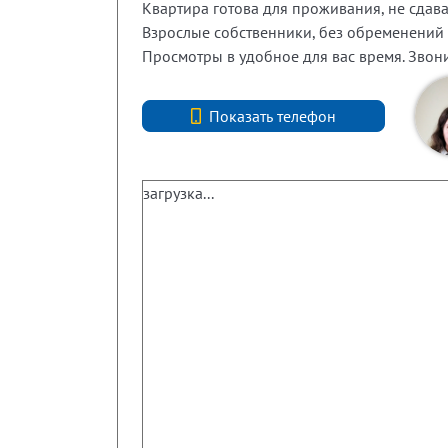
Квартира готова для проживания, не сдава
Взрослые собственники, без обременений и
Просмотры в удобное для вас время. Звони
+7 (812) 740-70-40
Показать телефон
загрузка...