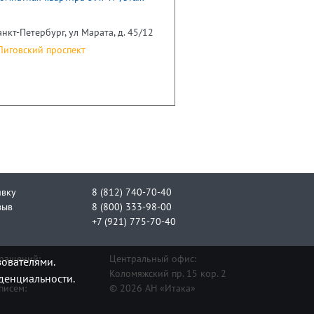
анкт-Петербург, ул Марата, д. 45/12
иговский проспект
явку
8 (812) 740-70-40
зыв
8 (800) 333-98-00
+7 (921) 775-70-40
бращений:
Центральный офис:
зователями.
Коломяжский пр. 15 кор. 2
денциальности.
писем:
© 2026 АН «Итака»