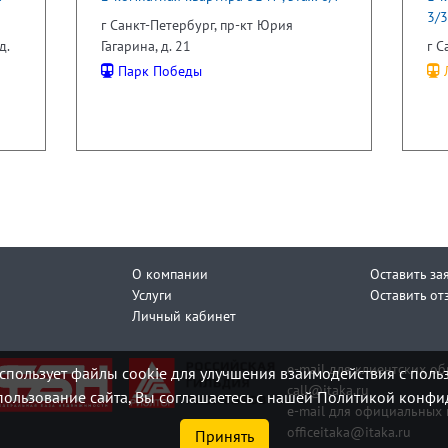
3/3
г Санкт-Петербург, пр-кт Юрия
д.
Гагарина, д. 21
г С
Парк Победы
Л
О компании
Оставить за
Услуги
Оставить от
Личный кабинет
e-mail для клиентских о
спользует файлы cookie для улучшения взаимодействия с поль
call@itaka.ru
ользование сайта, Вы соглашаетесь с нашей Политикой конфи
e-mail для официальных 
officeitaka@itaka.ru
Принять