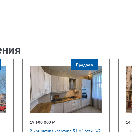
ения
Продажа
19 500 000 ₽
14 
ж
2-комнатная квартира 51 м², этаж 6/7
1-к