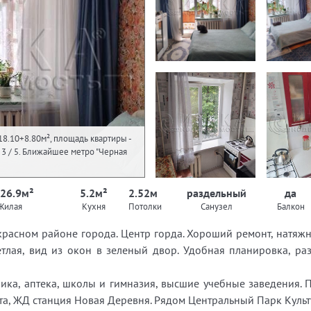
18.10+8.80м², площадь квартиры -
 - 3 / 5. Ближайшее метро "Черная
 26.9м²
5.2м²
2.52м
раздельный
да
Жилая
Кухня
Потолки
Санузел
Балкон
расном районе города. Центр горда. Хороший ремонт, натяжн
етлая, вид из окон в зеленый двор. Удобная планировка, р
ика, аптека, школы и гимназия, высшие учебные заведения. 
а, ЖД станция Новая Деревня. Рядом Центральный Парк Культу