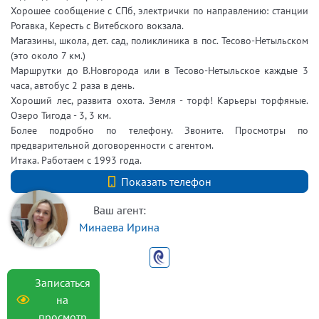
Хорошее сообщение с СПб, электрички по направлению: станции
Рогавка, Кересть с Витебского вокзала.
Магазины, школа, дет. сад, поликлиника в пос. Тесово-Нетыльском
(это около 7 км.)
Маршрутки до В.Новгорода или в Тесово-Нетыльское каждые 3
часа, автобус 2 раза в день.
Хороший лес, развита охота. Земля - торф! Карьеры торфяные.
Озеро Тигода - 3, 3 км.
Более подробно по телефону. Звоните. Просмотры по
предварительной договоренности с агентом.
Итака. Работаем с 1993 года.
Показать телефон
+79819806137
Ваш агент:
Минаева Ирина
Записаться
на
просмотр