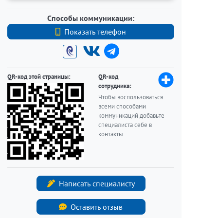
Способы коммуникации:
Показать телефон
+7 (812) 740-70-40
QR-код этой страницы:
QR-код
сотрудника:
Чтобы воспользоваться
всеми способами
коммуникаций добавьте
специалиста себе в
контакты
Написать специалисту
Оставить отзыв