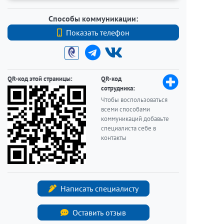
Способы коммуникации:
Показать телефон
+7 9219401950
QR-код этой страницы:
QR-код
сотрудника:
Чтобы воспользоваться
всеми способами
коммуникаций добавьте
специалиста себе в
контакты
Написать специалисту
Оставить отзыв