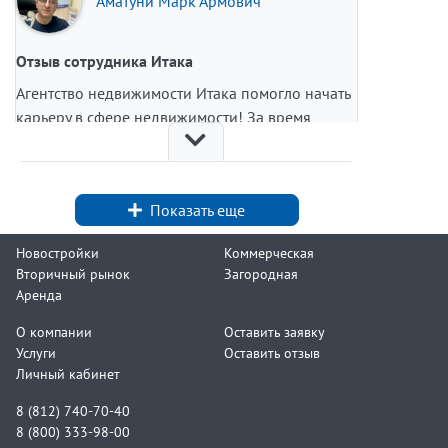
Аматуни Марк Армович
Отзыв сотрудника Итака
Агентство недвижимости Итака помогло начать
карьеру в сфере недвижимости! За время
работы в компании я провел много сделок при
поддержке моего руководителя. Отличный
коллектив, уютный офис у метро, удобный
Показать еще
график!
Новостройки
Коммерческая
Мой офис.
Вторичный рынок
Загородная
Моя страница на сайте Итака.
Аренда
О компании
Оставить заявку
Услуги
Оставить отзыв
Личный кабинет
8 (812) 740-70-40
8 (800) 333-98-00