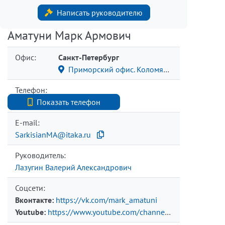
Написать руководителю
Аматуни Марк Армович
Офис:
Санкт-Петербург
Приморский офис. Коломяжский пр., 15/2
Телефон:
+7 9219401950
Показать телефон
E-mail:
SarkisianMA@itaka.ru
Руководитель:
Лазугин Валерий Александрович
Соцсети:
Вконтакте:
https://vk.com/mark_amatuni
Youtube:
https://www.youtube.com/channel/UCJImu_OyO0B_uHautaKKzrw