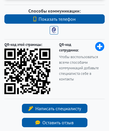
Способы коммуникации:
Показать телефон
+7 (812) 342-95-95
QR-код этой страницы:
QR-код
сотрудника:
Чтобы воспользоваться
всеми способами
коммуникаций добавьте
специалиста себе в
контакты
Написать специалисту
Оставить отзыв