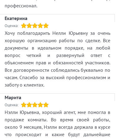
квартиры тоже выделялись, но в основном,
профессионал.
для семьи передовика производства или
Екатерина
Победителя Соцсоревнования.
Все эти данные могу доказать даже
Оценка:
Хочу поблагодарить Нелли Юрьевну за очень
публикациями в интернете.
хорошую организацию работы по сделке. Все
В 1956 году Н.С. Хрущев выступил против
документы в идеальном порядке, на любой
"архитектурных излишеств", вследствие чего
вопрос четкий и развернутый ответ с
дом при строительстве лишен избыточного
объяснением прав и обязанностей участников.
декора, присущего более раннему "ампиру",
Все договоренности соблюдались буквально по
в виде барельефов, балюстрад, колонн,
часам. Спасибо за высокий профессионализм и
пилястр..., на фасаде. Но сохранил лепнину в
заботу о клиентах.
квартире. Также сохранил облицовку фасада
натуральным камнем. Дом приобрел
Марита
лаконичный монументальный вид фасада
Оценка:
здания с улицы и уют декора и балконов со
Нэлли Юрьевна, хороший агент, мне помогла в
двора.
продаже комнаты. Во время своей работы,
Дом имеет железобетонные перекрытия.
около 9 месяцев, Нэлли всегда держала в курсе
Высота потолков 3,05 метра. В парадной
что происходит и какие будут дальнейшие
установлен лифт "ОТIS". Для покупателя