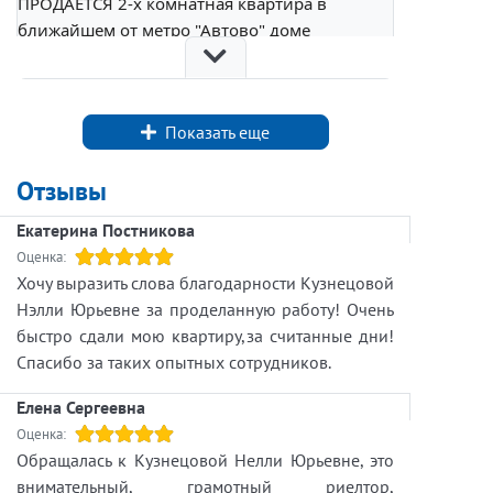
ПРОДАЁТСЯ 2-х комнатная квартира в
ближайшем от метро "Автово" доме
Сталинского неоклассицизма 50-х годов
прошлого столетия.
ДОМ УНИКАЛЬНЫЙ.
Показать еще
Это последний образец Сталинской
архитектуры Ленинграда.
Отзывы
Завершение строительства дома 1959 год.
Впервые в этом доме
Екатерина Постникова
я побывала 50 лет назад.
Оценка:
Тогда же узнала и историю этого дома. Этот
Хочу выразить слова благодарности Кузнецовой
ДОМ на проспекте Стачек строился, как ДОМ
Нэлли Юрьевне за проделанную работу! Очень
ЦЕЛЕВОГО НАЗНАЧЕНИЯ.
быстро сдали мою квартиру,за считанные дни!
Квартиры в этом доме предназначались для
Спасибо за таких опытных сотрудников.
руководящих работников Кировского завода.
Также были выделены квартиры для
Елена Сергеевна
руководящего состава Балтийского
Оценка:
пароходства, Метростроя, Ждановского
Обращалась к Кузнецовой Нелли Юрьевне, это
завода. Среди очередников рабочего состава
внимательный, грамотный риелтор,