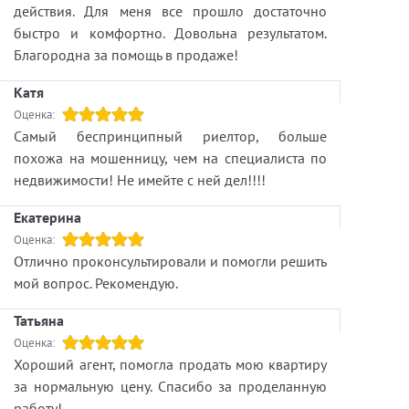
действия. Для меня все прошло достаточно
квартиры в этом доме важно сознавать, что
быстро и комфортно. Довольна результатом.
при строительстве дома использовались
Благородна за помощь в продаже!
качественные материалы.
Ценители сталинских домов знают, что эти
Катя
дома "на века".
Оценка:
Этот же дом "на века +".
Самый беспринципный риелтор, больше
похожа на мошенницу, чем на специалиста по
https://itaka.spb.ru/vtorichnaya-
недвижимости! Не имейте с ней дел!!!!
nedvizhimost/object/134777151
Екатерина
Кузнецова Нэлли Юрьевна
Оценка:
АН Итака
Отлично проконсультировали и помогли решить
мой вопрос. Рекомендую.
Татьяна
Оценка:
Хороший агент, помогла продать мою квартиру
за нормальную цену. Спасибо за проделанную
работу!