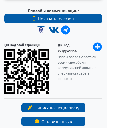
Способы коммуникации:
Показать телефон
+7 911 902 11 03
QR-код этой страницы:
QR-код
сотрудника:
Чтобы воспользоваться
всеми способами
коммуникаций добавьте
специалиста себе в
контакты
Написать специалисту
Оставить отзыв