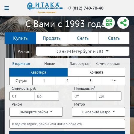
+7 (812) 740-70-40
С Вами с 1993 года!
Купить
Продать
Снять
Сдать
Санкт-Петербург и ЛО
Регион:
Вторичная
Новое
Загородная
Коммерческая
недвижимость
строительство
недвижимость
недвижимость
Квартира
Комната
Студия
1
2
3
4+
Стоимость, руб
Площадь, м²
Район
Метро
Выберите район
Выберите метро