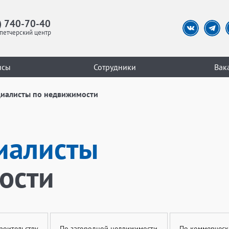
) 740-70-40
петчерский центр
исы
Сотрудники
Вак
циалисты по недвижимости
иалисты
ости
роительству
По загородной недвижимости
По коммерческ