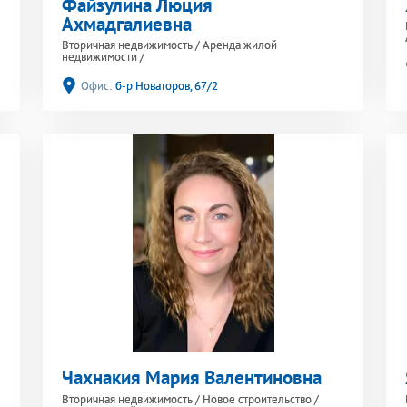
Файзулина Люция
Ахмадгалиевна
Вторичная недвижимость
/
Аренда жилой
недвижимости
/
Офис:
б-р Новаторов, 67/2
Чахнакия Мария Валентиновна
Вторичная недвижимость
/
Новое строительство
/