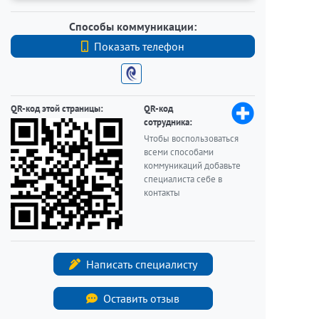
Способы коммуникации:
Показать телефон
+7 (812) 740-70-40
QR-код этой страницы:
QR-код
сотрудника:
Чтобы воспользоваться
всеми способами
коммуникаций добавьте
специалиста себе в
контакты
Написать специалисту
Оставить отзыв