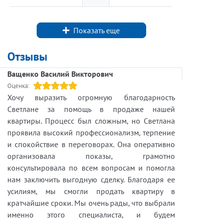
массив Трубников Бор, Тосненского района.
На территории продумано всё до мелочей. Вам
Показать еще
не придется тратить годы на стройку:
собственная баня, просторный хозблок,
Отзывы
колодец с чистой водой, теплица, ухоженные
грядки. Сад, который растили годами - здесь
Ващенко Василий Викторович
уже растут взрослые плодовые деревья,
Оценка:
ягодные кусты, шикарный виноградник и
Хочу выразить огромную благодарность
многолетние цветы. Первый урожай вы
Светлане за помощь в продаже нашей
получите в первый же сезон!
квартиры. Процесс был сложным, но Светлана
В доме продуманная планировка - три жилые
проявила высокий профессионализм, терпение
комнаты: просторная гостиная на первом этаже
и спокойствие в переговорах. Она оперативно
с настоящей печью и две спальни на втором
организовала показы, грамотно
этаже. Идеально для семьи с детьми или приема
консультировала по всем вопросам и помогла
гостей.
нам заключить выгодную сделку. Благодаря ее
Участок крайний, граничит с другим СНТ и
усилиям, мы смогли продать квартиру в
упирается прямо в лес – чистый воздух, грибы
кратчайшие сроки. Мы очень рады, что выбрали
и ягоды. Никаких соседей вплотную к забору.
именно этого специалиста, и будем