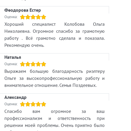
В Важинах есть школа, детский сад, магазины, в
3 км. станция Свирь, что делает возможным
Феодорова Естер
использовать дом как для постоянного
Оценка:
проживания, так и для отдыха.
Хороший специалист Колобова Ольга
Николаевна. Огромное спасибо за грамотную
https://media.itaka.ru/spbzn/images/objects/big_
работу . Всё грамотно сделала и показала.
8d30030f-0a55-f111-a985-005056b7dad3.jpg
Рекомендую очень.
https://itaka.spb.ru/zagorodnaya-
Наталья
nedvizhimost/object/136084725
Оценка:
Подпорожье, ул.Свирская, 48 -
Выражаем большую благодарность риэлтеру
https://itaka.spb.ru/offices/office/000000418
Ольге за высокопрофессиональную работу и
Колобова Ольга -
внимательное отношение. Семья Поздеевых.
https://itaka.spb.ru/staff/agent/5969
Купить квартиру вторичка -
Александр
https://itaka.spb.ru/vtorichnaya-nedvizhimost
Оценка:
Спасибо вам огромное за ваш
профессионализм и ответственность при
решении моей проблемы. Очень приятно было