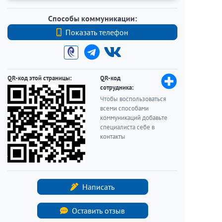
Способы коммуникации:
Показать телефон
+79213439614
QR-код этой страницы:
QR-код
сотрудника:
Чтобы воспользоваться
всеми способами
коммуникаций добавьте
специалиста себе в
контакты
Написать
Оставить отзыв