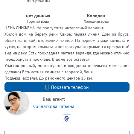
Дома/Участка
нет данных
Колодец
Горячая вода
Холодная вода
ЦЕНА СНИЖЕНА. Не пропустите интересный вариант.
Жилой дом на берегу реки Свирь, первая линия. Дом из бруса,
обшит вагонкой, отопление печное. На первом этаже комната и
кухня, на втором комната и холл, откуда открывается прекрасный
вид на реку. Есть прохладная уютная веранда, где можно отлично
передохнуть в прохладе. В доме все остается.
Участок ровный, много кустов и плодовых деревьев.( межевание
сделано) Есть летняя комната с террасой, баня.
Подъезд -асфальт. До районного центра 15 км.
+7 (812) 740-70-40
Показать телефон
Ваш агент:
Солдаткова Татьяна