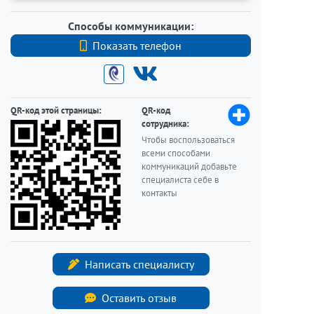
Способы коммуникации:
Показать телефон
+7 (812) 740-70-40
QR-код этой страницы:
QR-код
сотрудника:
Чтобы воспользоваться
всеми способами
коммуникаций добавьте
специалиста себе в
контакты
Написать специалисту
Оставить отзыв