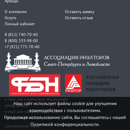
Аренда
О компании
Оставить заявку
Услуги
Оставить отзыв
Личный кабинет
8 (812) 740-70-40
8 (800) 333-98-00
+7 (921) 775-70-40
e-mail для клиентских обращений:
Наш сайт использует файлы cookie для улучшения
call@itaka.ru
взаимодействия с пользователями.
e-mail для официальных писем:
Продолжая использование сайта, Вы соглашаетесь с нашей
officeitaka@itaka.ru
Политикой конфиденциальности.
Центральный офис: