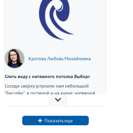
Кротова Любовь Михайловна
Слить воду с натяжного потолка Выборг
Соседи сверху устроили нам небольшой
"бассейн" в гостиной и на кухне: натяжной
потолок превратился в огромный мешок с
водой. Первым шоком было то, что в Выборге,
оказывается, некому слить воду с такой
Показать еще
конструкции. Знакомые дали два "дельных"
совета: выкрутить лампочки и пытаться