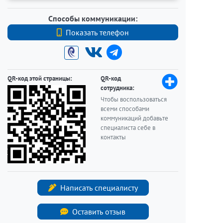
Способы коммуникации:
Показать телефон
+7 8127407040
QR-код этой страницы:
QR-код
сотрудника:
Чтобы воспользоваться
всеми способами
коммуникаций добавьте
специалиста себе в
контакты
Написать специалисту
Оставить отзыв