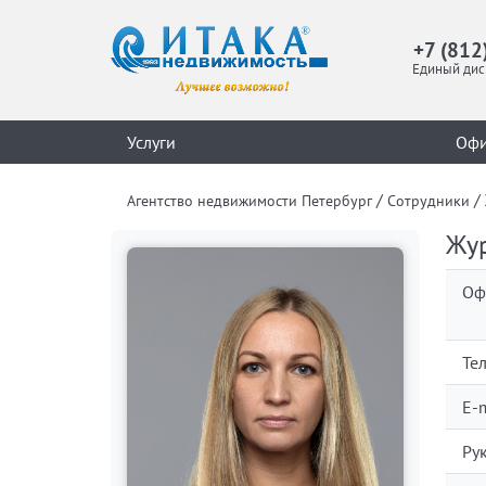
+7 (812
Единый дис
Услуги
Оф
/
/
Агентство недвижимости Петербург
Сотрудники
Жур
Оф
Те
E-m
Ру