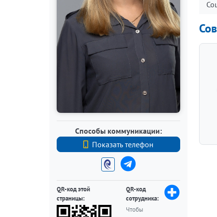
Со
Сов
Способы коммуникации:
Показать телефон
+7 (921) 987-30-63
QR-код этой
QR-код
страницы:
сотрудника:
Чтобы