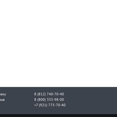
явку
8 (812) 740-70-40
зыв
8 (800) 333-98-00
+7 (921) 775-70-40