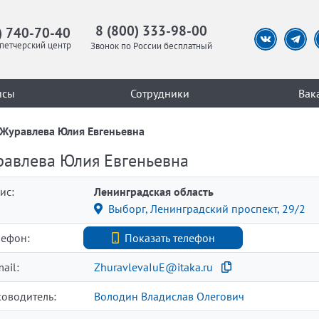
8 (800) 333-98-00
) 740-70-40
петчерский центр
Звонок по России бесплатный
исы
Сотрудники
Вак
Журавлева Юлия Евгеньевна
авлева Юлия Евгеньевна
ис:
Ленинградская область
Выборг, Ленинградский проспект, 29/2
лефон:
+7 (921) 987-30-63
Показать телефон
ail:
ZhuravlevaIuE@itaka.ru
ководитель:
Володин Владислав Олегович