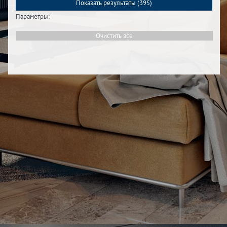
Показать результаты (
395
)
Параметры:
Очистить все