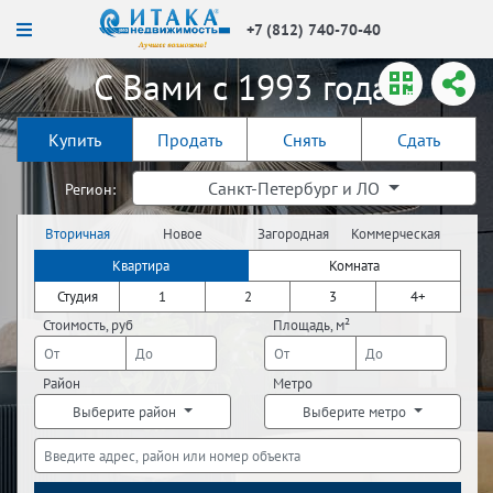
+7 (812) 740-70-40
С Вами с 1993 года!
Купить
Продать
Снять
Сдать
Санкт-Петербург и ЛО
Регион:
Вторичная
Новое
Загородная
Коммерческая
недвижимость
строительство
недвижимость
недвижимость
Квартира
Комната
Студия
1
2
3
4+
Стоимость, руб
Площадь, м²
Район
Метро
Выберите район
Выберите метро