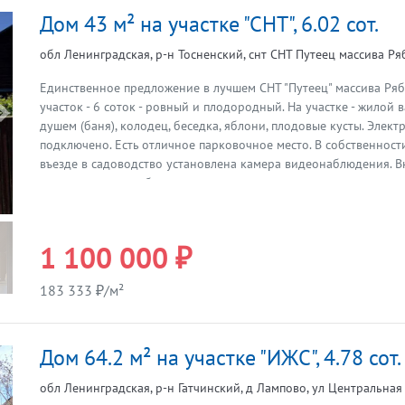
Дом 43 м² на участке "СНТ", 6.02 сот.
обл Ленинградская, р-н Тосненский, снт СНТ Путеец массива Р
Единственное предложение в лучшем СНТ "Путеец" массива Pя
участок - 6 соток - ровный и плодородный. На участке - жилой в
Предыдущая
душем (баня), колодец, беседка, яблони, плодовые кусты. Элект
подключено. Есть отличное парковочное место. В собственности
въезде в садоводство установлена камера видеонаблюдения. В
грунтовым или щебеночным покрытием, проведено электричес
товарищества организует вывоз мусора и поддержание общего
Продуктовые лавки работают на территории массива в летний 
сетевые магазины и аптеки находятся в поселке Рябово. Удобн
1 100 000 ₽
городом, как на своем автомобиле по Московскому шоссе, так
транспортом - электричкой с Московского вокзала до ж/д стан
183 333 ₽/м²
Садоводство окружено лесными массивами, характерными для 
района. В пешей доступности Царёв ручей. Пляж в поселке Ряб
окрестности, чистый воздух, леса с грибами и ягодами. Для пол
Дом 64.2 м² на участке "ИЖС", 4.78 сот.
дополнительной информации или организации просмотра, пожа
нами.
обл Ленинградская, р-н Гатчинский, д Лампово, ул Центральная