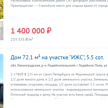
Расположена: Кингисеппский район СНТ фосфорит расстояние 
Преимущества : — Спокойное место для отдыха вдали от городс
можно наслаждаться природой и размеренным ритмом жизни; 
: грунт— удобный доступ в любое время года, зимой чистят; — 
доступности остановки общественного транспорта ; О доме: - Г
-Площадь: 62,5 м²; -Фундамент: ленточный сваи; -Количество ком
1 400 000 ₽
уютная веранда — отличное место для утреннего кофе или веч
-Мечта загородного отдыха— камин, тепло и уютно в прохладны
233 333 ₽/м²
нагревается за 30 минут. О участке: - Площадь: 6,25 соток; -Фор
правильная, ровныя; -Участок сухой и ухожен; - Выполнено ме
юридических сложностей. На участке: -Залит фундамент под б
Дом 72.1 м² на участке "ИЖС", 5.5 сот.
трубы под коммуникации. Коммуникации: — Водопровод: колод
септик Заинтересовало предложение? Свяжитесь со мной по те
обл Ленинградская, р-н Лодейнопольский, г Лодейное Поле, у
сообщениях — отвечу на все вопросы и организую просмотр!
2-17809 В 225 км от Санкт-Петербурга по Мурманской трассе в
1/2 доля жилого дома и 1/2 доля земельного участка. Земельн
Предыдущая
отмежеван, огорожен, площадь 1/2 доли составляет 5.5 соток.
использование земельного участка - индивидуальное жилищное
Отличный подъезд к дому. На участке есть баня, сарай. Площадь
36.1 кв.м., площадь комнат 17.2 10.6кв.м., площадь кухни - 8,4 
отопление, вода в дом проведена. Дом бревенчатый, фундамен