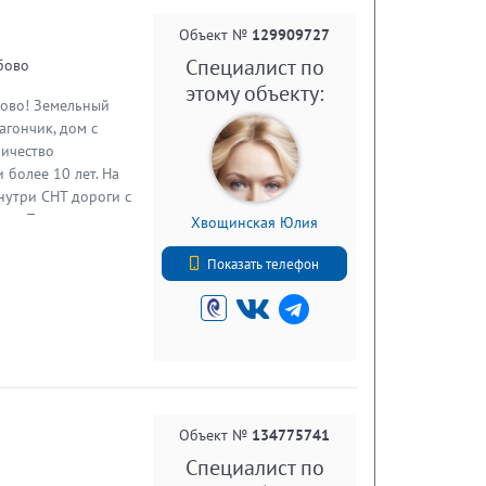
Объект №
129909727
Специалист по
ябово
этому объекту:
бовo! Земельный
агончик, дом с
ричество
 более 10 лет. На
нутри СНТ дороги с
тво. Правление
Хвощинская Юлия
 порядка.
+7 (812) 740-70-40
сезон. Крупные
Показать телефон
ое сообщение с
 и общественным
ции Рябово.
Тосненского
ово. Живописные
учения
луйста, свяжитесь с
Объект №
134775741
Специалист по