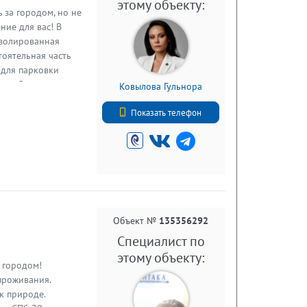
этому объекту:
за городом, но не
ние для вас! В
изолированная
оятельная часть
о для парковки
ми. В доме две
Ковылова Гульнора
, а также
+7 9111181947
о-домашнему. К
Показать телефон
евратить в
йственных
бходимое для
азины и почта.
стных
й музей под
ного зодчества и
Объект №
135356292
собственном доме в
Специалист по
 Возможно, именно
этому объекту:
ем отвечу на
 городом!
проживания.
 к природе.