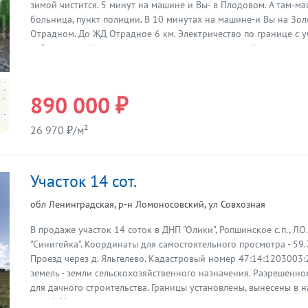
Предыдущая
зимой чистится. 5 минут на машине и Вы- в Плодовом. А там-ма
больница, пункт полиции. В 10 минутах на машине-и Вы на Зол
Отрадном. До ЖД Отрадное 6 км. Электричество по границе с у
собственник. Категория земель: земли сельскохозяйственного 
разрешенное использование: для ведения фермерского хозяйс
номер 47:03::28 Вы можете самостоятельно посмотреть его в 
время. Координаты 60.865654, 30.164599 Итака. Работаем с 19
890 000 ₽
26 970 ₽/м²
Участок 14 сот.
обл Ленинградская, р-н Ломоносовский, ул Совхозная
В продаже участок 14 соток в ДНП "Олики", Ропшинское с.п., ЛО.
"Синигейка". Координаты для самостоятельного просмотра - 59
Предыдущая
Проезд через д. Яльгелево. Кадастровый номер 47:14:1203003:
земель - земли сельскохозяйственного назначения. Разрешенно
для дачного строительства. Границы установлены, вынесены в 
стоят). Невысокая цена из-за того, что подъездная дорога в пр