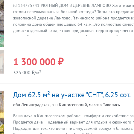
id 134775741 УЮТНЫЙ ДОМ В ДЕРЕВНЕ ЛАМПОВО Хотите жить 
готовы переплачивать за большой коттедж? Тогда это предложе
Предыдущая
живописной деревне Лампово, Гатчинского района продается 
половина дома общей площадью 64 кв.м. Это полностью самост
дома: - отдельный вход; - своя придомовая территория; - мест
автомобиля перед домом; - никаких общих помещений с соседя
смежные комнаты, уютная кухня, санузел с душевой и бойлером
небольшая летняя комната. Отопление печное - тепло, уютно, п
дому примыкает большой бревенчатый сарай, который легко пр
1 300 000 ₽
просторную мастерскую, место для хранения техники или хозя
принадлежностей. Участок размежеван. В деревне есть всё нео
325 000 ₽/м²
комфортной жизни: детский сад, Дом культуры, библиотека, маг
Лампово - место с особой атмосферой. Это одна из самых изве
старообрядческих деревень Ленинградской области, настоящи
Дом 62.5 м² на участке "СНТ", 6.25 сот.
открытым небом, где сохранились традиции северного деревян
спокойный уклад загородной жизни. Если вы давно мечтали о 
обл Ленинградская, р-н Кингисеппский, массив Тикопись
тихом, красивом месте - обязательно приезжайте на просмотр.
здесь вы почувствуете: «Это мой дом». Звоните - с удовольстви
Ваша дача в Кингисеппском районе - комфорт и спокойствие за
вопросы и организую просмотр. Итака. Работаем с 1993 года.
Продаётся дача — идеальный вариант для отдыха и сезонного 
Предыдущая
Подходит для тех, кто ценит тишину, свежий воздух и близость