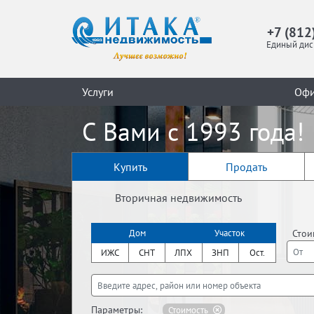
+7 (812
Единый дис
Услуги
Оф
С Вами с 1993 года!
Купить
Продать
Вторичная недвижимость
Стои
Дом
Участок
ИЖС
СНТ
ЛПХ
ЗНП
Ост.
Параметры:
Стоимость