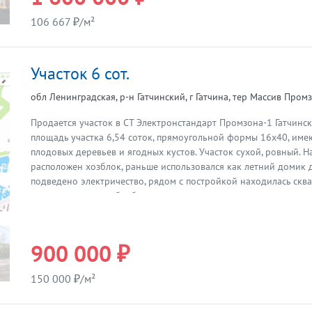
Звоните и договоримся о просмотре.
106 667 ₽/м²
Участок 6 сот.
обл Ленинградская, р-н Гатчинский, г Гатчина, тер Массив Пром
Продается участок в СТ Электронстандарт Промзона-1 Гатчинс
площадь участка 6,54 соток, прямоугольной формы 16х40, име
Предыдущая
плодовых деревьев и ягодных кустов. Участок сухой, ровный. Н
расположен хозблок, раньше использовался как летний домик 
подведено электричество, рядом с постройкой находилась скв
время участок не обрабатывался и находится в запущенном сос
садоводстве соседи проживают круглогодично, очень удобный 
ходит общественный транспорт, остановка автобуса 529 -1,5 к
жилое, в шаговой доступности магазинчики, рядом город Гатчина
900 000 ₽
города да садоводства на машине 13 минут. Кадастровый номе
47:23:1706002:46. Два взрослых собственника. Ждём на просмо
150 000 ₽/м²