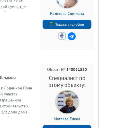
до СПб 79 км.
кой суеты, где
— Подъездные пути
Разикова Светлана
В шаговой
+7 (981) 177-62-07
од постройки: 2015;
Показать телефон
нат: 2; - Есть
ернего чаепития;
е дни. В -25
ма участка:
жевание — никаких
аню и выведены
ец; — Канализация:
Объект №
140031520
лефону или в
Специалист по
л Шмакова
этому объекту:
 г. Лодейное Поле
ый участок
 Разрешенное
 строительство.
 1/2 доли дома -
кв.м. В доме печное
Мятлева Елена
т бутовый