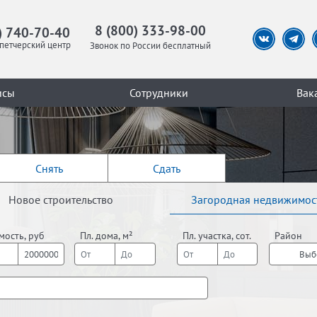
8 (800) 333-98-00
) 740-70-40
петчерский центр
Звонок по России бесплатный
исы
Сотрудники
Вак
Снять
Сдать
Новое строительство
Загородная недвижимос
мость, руб
Пл. дома, м²
Пл. участка, сот.
Район
Выб