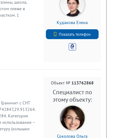
газины, школа,
отом пляже в
частком. 1
назначения,
Кудакова Елена
тва. Кадастровый
+7 (911) 026-01-01
любое удобное
Показать телефон
93 года.
Объект №
113762868
Специалист по
этому объекту:
 Граничит с СНТ
.742847,29.913264.
284. Категория
е использование –
натуру (колышки
оцессе строительства
Соколова Ольга