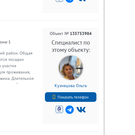
Объект №
135753984
Специалист по
зона-1
этому объекту:
кий район. Общая
ются посадки
а участке
для проживания,
ажина. Длительное
тоянии. В
Кузнецова Ольга
подъезд на машине,
+7 (812) 740-70-40
м. Садоводство
Показать телефон
 -7 км, от центра
р участка
тры.