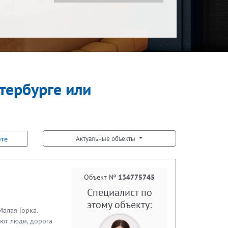
етербурге или
рте
Актуальные объекты
Объект №
134775745
Специалист по
этому объекту:
алая Горка.
ают люди, дорога