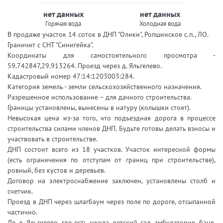
нет данных
нет данных
Горячая вода
Холодная вода
В продаже участок 14 соток в ДНП "Олики", Ропшинское с.п., ЛО.
Граничит с СНТ "Синигейка".
Координаты для самостоятельного просмотра -
59.742847,29.913264. Проезд через д. Яльгелево.
Кадастровый номер 47:14:1203003:284.
Категория земель - земли сельскохозяйственного назначения.
Разрешенное использование – для дачного строительства.
Границы установлены, вынесены в натуру (колышки стоят).
Невысокая цена из-за того, что подъездная дорога в процессе
строительства силами членов ДНП. Будьте готовы делать взносы и
участвовать в строительстве.
ДНП состоит всего из 18 участков. Участок интересной формы
(есть ограничения по отступам от границ при строительстве),
ровный, без кустов и деревьев.
Договор на электроснабжение заключен, установлены столб и
счетчик.
Проезд в ДНП через шлагбаум через поле по дороге, отсыпанной
частично.
До д. Яльгелево, где есть школа, детский сад, амбулатория, баня,