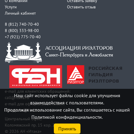
О компании
Оставить заявку
Услуги
Оставить отзыв
Личный кабинет
8 (812) 740-70-40
8 (800) 333-98-00
+7 (921) 775-70-40
e-mail для клиентских обращений:
Наш сайт использует файлы cookie для улучшения
call@itaka.ru
взаимодействия с пользователями.
e-mail для официальных писем:
Продолжая использование сайта, Вы соглашаетесь с нашей
officeitaka@itaka.ru
Политикой конфиденциальности.
Центральный офис:
Коломяжский пр. 15 кор. 2
Принять
© 2026 АН «Итака»