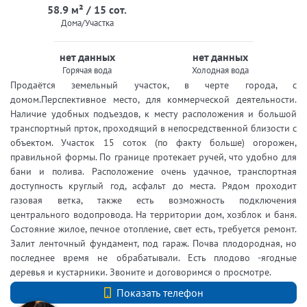
58.9 м² / 15 сот.
Дома/Участка
нет данных
нет данных
Горячая вода
Холодная вода
Продаётся земельный участок, в черте города, с
домом.Перспективное место, для коммерческой деятельности.
Наличие удобных подъездов, к месту расположения и большой
транспортный прток, проходящий в непосредственной близости с
объектом. Участок 15 соток (по факту больше) огорожен,
правильной формы. По границе протекает ручей, что удобно для
бани и полива. Расположение очень удачное, транспортная
доступность круглый год, асфальт до места. Рядом проходит
газовая ветка, также есть возможность подключения
центрального водопровода. На территории дом, хозблок и баня.
Состояние жилое, печное отопление, свет есть, требуется ремонт.
Залит ленточный фундамент, под гараж. Почва плодородная, но
последнее время не обрабатывали. Есть плодово -ягодные
деревья и кустарники. Звоните и договоримся о просмотре.
+7 (921) 935-08-36
Показать телефон