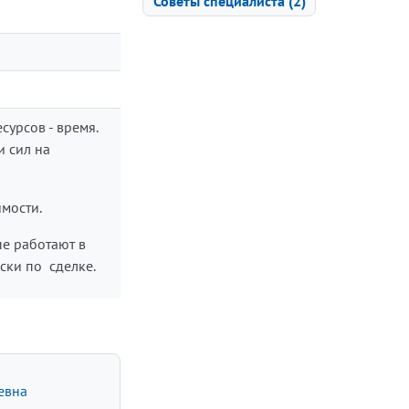
Советы специалиста (2)
сурсов - время.
и сил на
имости.
е работают в
иски по сделке.
евна