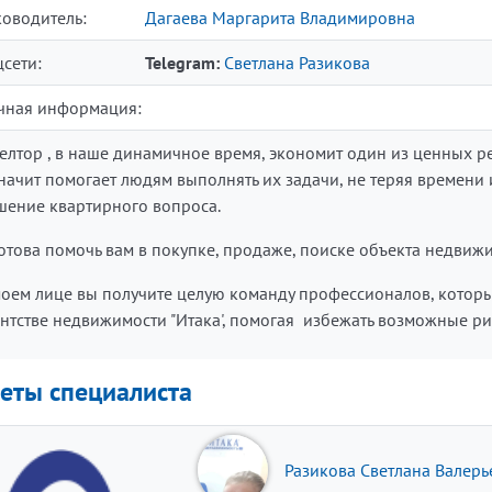
ководитель:
Дагаева Маргарита Владимировна
цсети:
Telegram:
Светлана Разикова
чная информация:
елтор , в наше динамичное время, экономит один из ценных ре
значит помогает людям выполнять их задачи, не теряя времени 
шение квартирного вопроса.
готова помочь вам в покупке, продаже, поиске объекта недвиж
моем лице вы получите целую команду профессионалов, которы
ентстве недвижимости "Итака', помогая избежать возможные р
еты специалиста
Разикова Светлана Валерь