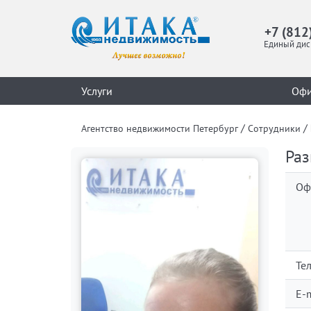
+7 (812
Единый дис
Услуги
Оф
/
/
Агентство недвижимости Петербург
Сотрудники
Раз
Оф
Те
E-m