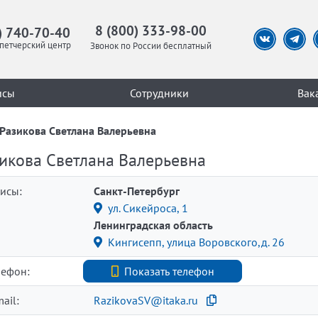
8 (800) 333-98-00
) 740-70-40
петчерский центр
Звонок по России бесплатный
исы
Сотрудники
Вак
Разикова Светлана Валерьевна
икова Светлана Валерьевна
исы:
Санкт-Петербург
ул. Сикейроса, 1
Ленинградская область
Кингисепп, улица Воровского,д. 26
лефон:
89811776207
Показать телефон
ail:
RazikovaSV@itaka.ru