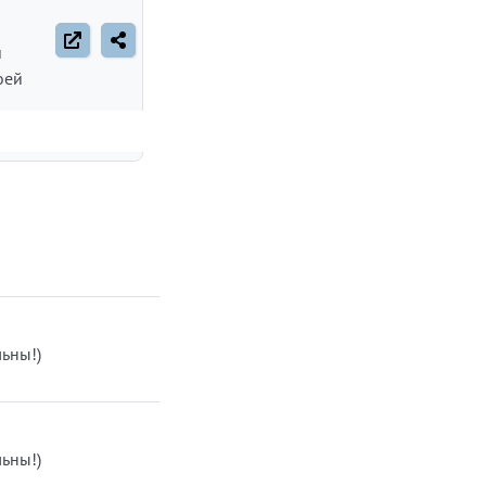
й
оей
те
та
а,
е
но
ьны!)
ы и
вить
ьны!)
ги