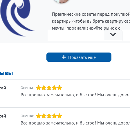
Практические советы перед покупко
квартиры-чтобы выбрать квартиру св
мечты, проанализируйте рынок с
похожими вариантами, так вы поймё
среднюю цену.
При осмотре понравившегося вариан
Показать еще
оценивайте не только ремонт, а также
транспортную доступность, вид из окн
зывы
состояние коммуникаций. Используйт
это как повод для обсуждения цены, 
сей
Оценка:
без критики.
Всё прошло замечательно, и быстро! Мы очень довол
Обязательно проверьте все документ
то как досталась квартира, чтобы выя
скрытые риски.
сей
Оценка:
Не менее важно узнать о долгах по
Всё прошло замечательно, и быстро! Мы очень довол
коммунальным платежам . Важно: дол