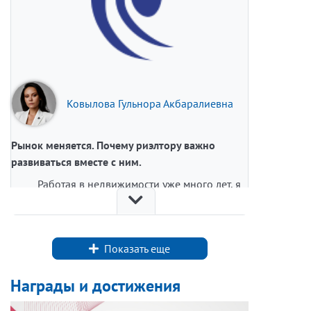
Ковылова Гульнора Акбаралиевна
Рынок меняется. Почему риэлтору важно
развиваться вместе с ним.
Работая в недвижимости уже много лет, я
всё чаще убеждаюсь: рынок не стоит на месте
ни одного дня.
Меняются законы, ипотечные программы,
Показать еще
налоговые правила, финансовые возможности
покупателей. Появляются новые форматы
Награды и достижения
недвижимости, новые инструменты
инвестирования и новые запросы клиентов.