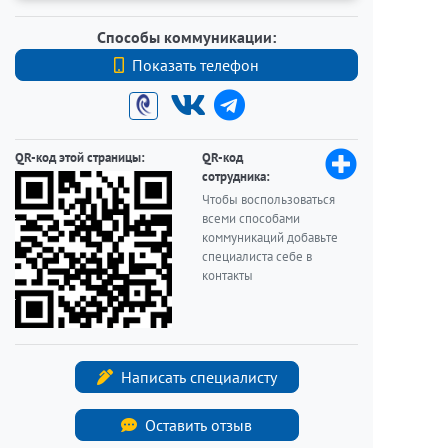
Способы коммуникации:
Показать телефон
+7 9111181947
QR-код этой страницы:
QR-код
сотрудника:
Чтобы воспользоваться
всеми способами
коммуникаций добавьте
специалиста себе в
контакты
Написать специалисту
Оставить отзыв