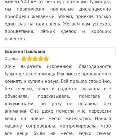
решение, основанное на фактах, аналитике и
живём 500 км от него и, с помощью Гульноры,
понимании текущей ситуации на рынке.
мы практически полностью дистанционно
Недвижимость остаётся одним из самых
приобрели желаемый объект, приехав только
надёжных инструментов сохранения и
один раз на один день. Желаем вам успехов,
приумножения капитала. Но успешные
процветания, лёгких сделок и хороших
инвестиции начинаются не с покупки объекта, а
клиентов.
с грамотного анализа и профессионального
Евдокия Павловна
сопровождения.
Оценка:
И чем быстрее меняется рынок, тем
Хочу выразить искреннюю благодарность
важнее для специалиста оставаться в курсе этих
Гульноре за её помощь. Мы вместе продали мою
изменений.
комнату и купили новую. Всё прошло спокойно,
без спешки, чётко и надёжно. Гульнора всё
https://itaka.spb.ru/staff/agent/13765
объясняла, подсказывала, помогала с
https://itaka.spb.ru/offices/office/00000001
документами, ни разу не оставила без
7
внимания. Она даже помогла мне перевезти
вещи на новое место жительство. Наняла
машину, сопроводила, контролировала, чтоб
все вещи были на месте. Редко сейчас