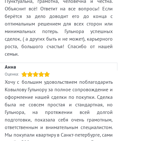
Пунктуальна, грамотна, человечна и честна.
пользоваться объектом, насколько востребован
Объяснит всё! Ответит на все вопросы! Если
этот район для аренды, какие факторы будут
берётся за дело доводит его до конца с
обеспечивать стабильный поток арендаторов
оптимальным решением для всех сторон или
не только летом, но и в течение всего года.
минимальных потерь. Гульнора успешных
Поэтому профессионалу рынка
сделок, ( а других быть и не может), карьерного
недвижимости сегодня недостаточно просто
роста, большого счастья! Спасибо от нашей
знать характеристики объекта. Необходимо
семьи.
разбираться в экономике проекта,
анализировать цифры, оценивать риски и
Анна
понимать перспективы развития конкретной
Оценка:
локации.
Хочу с большим удовольствием поблагодарить
Именно поэтому я продолжаю регулярно
Ковылову Гульнору за полное сопровождение и
изучать рынок, посещать профильные
оформление нашей сделки по покупки. Сделка
мероприятия, анализировать новые проекты и
была не совсем простая и стандартная, но
обмениваться опытом с коллегами.
Гульнора, на протяжении всей долгой
подготовки, показала себя очень грамотным,
Моя задача - не просто подобрать клиенту
ответственным и внимательным специалистом.
недвижимость, а помочь принять взвешенное
Мы покупали квартиру в Санкт-петербурге, сами