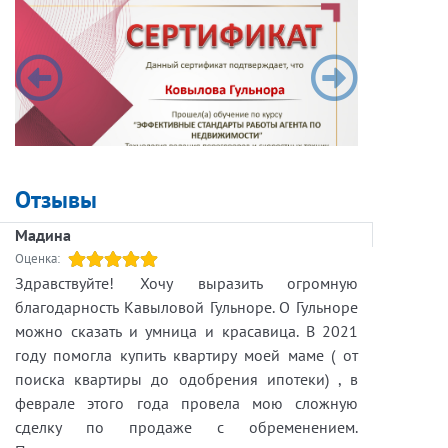
То, что было актуально несколько лет
назад, сегодня уже может не работать.
Особенно заметно это в сфере
инвестиционной недвижимости.
Ещё недавно многие рассматривали
инвестиции достаточно просто: купить объект и
дождаться роста цены. Сегодня такого подхода
Отзывы
уже недостаточно.
Современный инвестор смотрит гораздо
Мадина
глубже. Его интересует не только стоимость
Оценка:
объекта, но и его будущая доходность,
Здравствуйте! Хочу выразить огромную
ликвидность, расходы на содержание, качество
благодарность Кавыловой Гульноре. О Гульноре
управления и реальный спрос со стороны
можно сказать и умница и красавица. В 2021
арендаторов.
году помогла купить квартиру моей маме ( от
поиска квартиры до одобрения ипотеки) , в
Например, привлекательная на первый
феврале этого года провела мою сложную
взгляд локация не всегда гарантирует высокий
сделку по продаже с обременением.
доход. Гораздо важнее понимать, кто будет