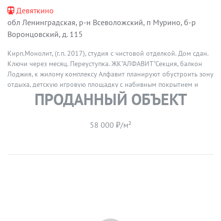
Девяткино
обл Ленинградская, р-н Всеволожский, п Мурино, б-р
Воронцовский, д. 115
Кирп.Монолит, (г.п. 2017), студия с чистовой отделкой. Дом сдан.
Ключи через месяц. Переуступка. ЖК"АЛФАВИТ"Секция, балкон
Лоджия, к жилому комплексу Алфавит планируют обустроить зону
отдыха, детскую игровую площадку с набивным покрытием и
ПРОДАННЫЙ ОБЪЕКТ
спортивную площадку с травяным газоном. По соседству есть
детский сад, несколько магазинов, районная поликлиника, аптека,
кафе, сетевой универсам.
58 000 ₽/м²