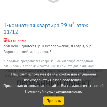
1-комнатная квартира 29 м², этаж
11/12
Девяткино
обл Ленинградская, р-н Всеволожский, п Бугры, б-р
Воронцовский, д. 11, корп. 3
К продаже предлагается современная квартира свободной
планировки в хорошем состоянии! В комнате два окна, дом
новый-Кирп.Монолит, (г.п. 2018), жилой комплекс комфорт класса.
Наш сайт использует файлы cookie для улучшения
Прямая продажа! В квартире сделан отличный ремонт на полу
взаимодействия с пользователями.
ПРОДАННЫЙ ОБЪЕКТ
ламинат, кафельная плитка, большая ванная комната. Широкая
Продолжая использование сайта, Вы соглашаетесь с нашей
застеклённая лоджия. В качестве подарка остаётся вся мебель.
Политикой конфиденциальности.
96 551 ₽/м²
Принять