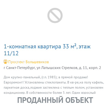
1-комнатная квартира 33 м², этаж
11/12
Проспект Большевиков
г Санкт-Петербург, ул Латышских Стрелков, д. 11, корп. 2
Дом крупно-панельный, (г.п. 1985); в прямой продаже!
Евроремонт! Установлены стеклопакеты. В кв-ре,на полу кафель,
паркетная доска,лоджия застеклена с теплым полом, установлен
кондиционер. В собственности более 5 лет. Один взрослый
ПРОДАННЫЙ ОБЪЕКТ
собственник. Вход со двора, окна во двор. Детский сад и школа-
2 мин.пеш. от дома.