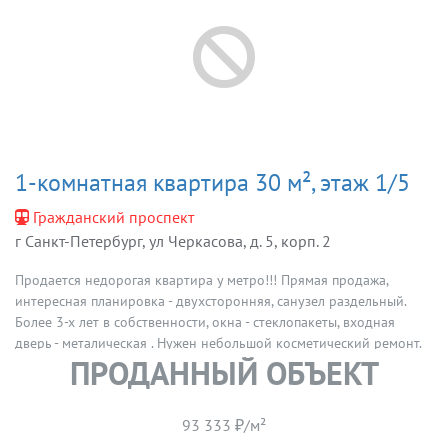
1-комнатная квартира 30 м², этаж 1/5
Гражданский проспект
г Санкт-Петербург, ул Черкасова, д. 5, корп. 2
Продается недорогая квартира у метро!!! Прямая продажа,
интересная планировка - двухсторонняя, санузел раздельный.
Более 3-х лет в собственности, окна - стеклопакеты, входная
дверь - металическая . Нужен небольшой косметический ремонт.
ПРОДАННЫЙ ОБЪЕКТ
Дом расположен в 10 минутах ходьбы от метро "Гражданский
проспект". Торг
93 333 ₽/м²