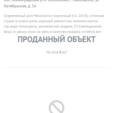
Октябрьская, д. 16
Современный дом-Монолитно-кирпичный (г.п. 2014); отличная
студия в новом доме, хороший ремонт,пол ламинат,плитка
гор.вода теплоцентр, застекленная лоджия, СУ-Совмещенный,
вход со двора, окна на реку, в качестве подарка остаётся вся
ПРОДАННЫЙ ОБЪЕКТ
мебель и бытовая техника. До метро Купчино-30 мин на
автобусе. Прямая продажа
70 454 ₽/м²