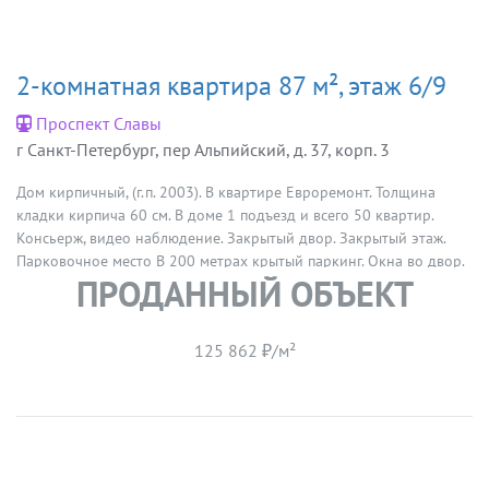
2-комнатная квартира 87 м², этаж 6/9
Проспект Славы
г Санкт-Петербург, пер Альпийский, д. 37, корп. 3
Дом кирпичный, (г.п. 2003). В квартире Евроремонт. Толщина
кладки кирпича 60 см. В доме 1 подъезд и всего 50 квартир.
Консьерж, видео наблюдение. Закрытый двор. Закрытый этаж.
Парковочное место В 200 метрах крытый паркинг. Окна во двор.
ПРОДАННЫЙ ОБЪЕКТ
Детская площадка во дворе. В 100 метрах школа. В радиусе 500
метров- 4 детских сада. Скоро открытие станции метро в
шаговой доступности. Благоприятная обстановка. Две просторные
125 862 ₽/м²
комнаты и кухня шириной более 4 метров. Пол -керамогранит/
ламинат с подогревом. Кухонный гарнитур, с встроенной
техникой bosh, остаётся в квартире. Подоконники из
натурального мрамора. Сделана хорошая шумоизоляция.
Квартира очень тёплая и светлая. Просмотр в любое время