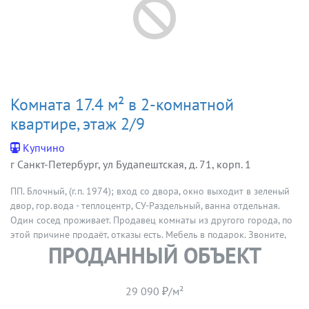
Комната 17.4 м² в 2-комнатной
квартире, этаж 2/9
Купчино
г Санкт-Петербург, ул Будапештская, д. 71, корп. 1
ПП. Блочный, (г.п. 1974); вход со двора, окно выходит в зеленый
двор, гор.вода - теплоцентр, СУ-Раздельный, ванна отдельная.
Один сосед проживает. Продавец комнаты из другого города, по
этой причине продаёт, отказы есть. Мебель в подарок. Звоните,
ПРОДАННЫЙ ОБЪЕКТ
договоримся о просмотре.
29 090 ₽/м²