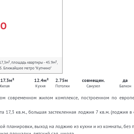
НО
7,3м², площадь квартиры - 45.9м²,
/ 25. Ближайшее метро "Купчино"
 17.3м²
12.4м²
2.75м
совмещен.
да
Жилая
Кухня
Потолки
Санузел
Балкон
вом современном жилом комплексе, построенном по европей
ната 17,3 кв.м., большая застекленная лоджия 7 кв.м. (лоджия 
ой планировки, выход на лоджию из кухни и из комнаты, без 
вная площадки, детский сад, школа.