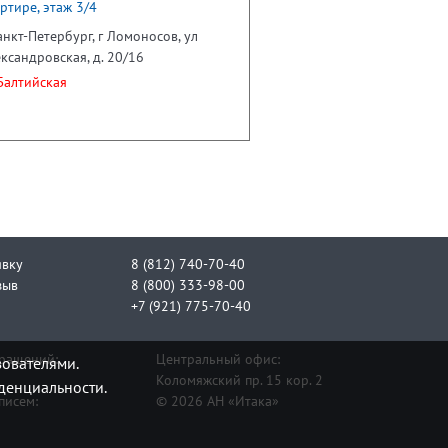
ртире, этаж 3/4
анкт-Петербург, г Ломоносов, ул
ксандровская, д. 20/16
алтийская
явку
8 (812) 740-70-40
зыв
8 (800) 333-98-00
+7 (921) 775-70-40
бращений:
Центральный офис:
зователями.
Коломяжский пр. 15 кор. 2
денциальности.
писем:
© 2026 АН «Итака»