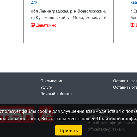
2/9
ква
обл Ленинградская, р-н Всеволожский,
г С
гп Кузьмоловский, ул Молодежная, д. 9
Але
Девяткино
Б
О компании
Оставить за
Услуги
Оставить от
Личный кабинет
e-mail для клиентских о
спользует файлы cookie для улучшения взаимодействия с поль
call@itaka.ru
ользование сайта, Вы соглашаетесь с нашей Политикой конфи
e-mail для официальных 
officeitaka@itaka.ru
Принять