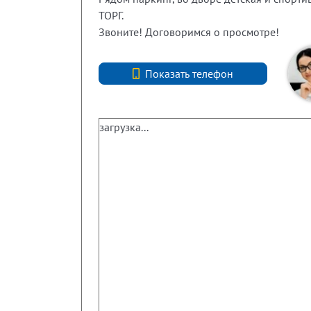
ТОРГ.
Звоните! Договоримся о просмотре!
+7 (812) 740-70-40
Показать телефон
загрузка...