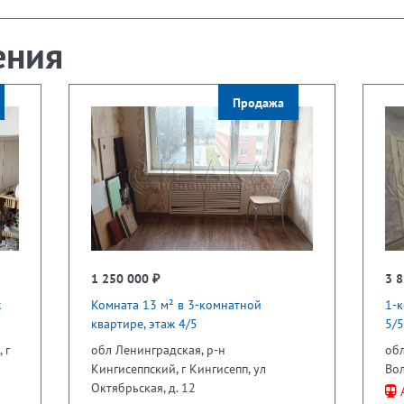
ения
Продажа
1 250 000 ₽
3 8
ж
Комната 13 м² в 3-комнатной
1-к
квартире, этаж 4/5
5/5
 г
обл Ленинградская, р-н
обл
Кингисеппский, г Кингисепп, ул
Вол
Октябрьская, д. 12
А