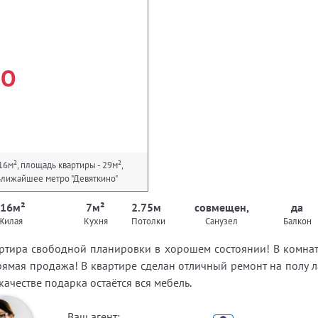
НО
16м², площадь квартиры - 29м²,
2. Ближайшее метро "Девяткино"
 16м²
7м²
2.75м
совмещен,
да
Жилая
Кухня
Потолки
Санузел
Балкон
ртира свободной планировки в хорошем состоянии! В комнате 
рямая продажа! В квартире сделан отличный ремонт на полу л
качестве подарка остаётся вся мебель.
Ваш агент: