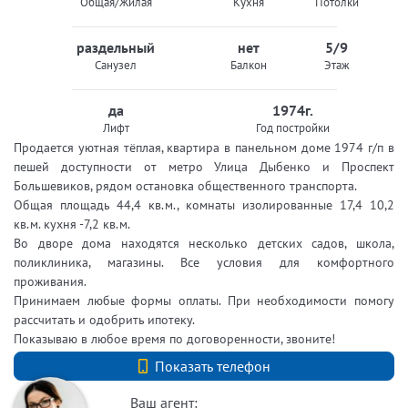
Общая/Жилая
Кухня
Потолки
раздельный
нет
5/9
Санузел
Балкон
Этаж
да
1974г.
Лифт
Год постройки
Продается уютная тёплая, квартира в панельном доме 1974 г/п в
пешей доступности от метро Улица Дыбенко и Проспект
Большевиков, рядом остановка общественного транспорта.
Общая площадь 44,4 кв.м., комнаты изолированные 17,4 10,2
кв.м. кухня -7,2 кв.м.
Во дворе дома находятся несколько детских садов, школа,
поликлиника, магазины. Все условия для комфортного
проживания.
Принимаем любые формы оплаты. При необходимости помогу
рассчитать и одобрить ипотеку.
Показываю в любое время по договоренности, звоните!
+7 (812) 740-70-40
Показать телефон
Ваш агент: