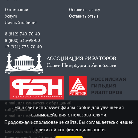
О компании
Оставить заявку
Услуги
Оставить отзыв
Личный кабинет
8 (812) 740-70-40
8 (800) 333-98-00
+7 (921) 775-70-40
e-mail для клиентских обращений:
Наш сайт использует файлы cookie для улучшения
call@itaka.ru
взаимодействия с пользователями.
e-mail для официальных писем:
Продолжая использование сайта, Вы соглашаетесь с нашей
officeitaka@itaka.ru
Политикой конфиденциальности.
Центральный офис:
Коломяжский пр. 15 кор. 2