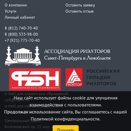
О компании
Оставить заявку
Услуги
Оставить отзыв
Личный кабинет
8 (812) 740-70-40
8 (800) 333-98-00
+7 (921) 775-70-40
e-mail для клиентских обращений:
Наш сайт использует файлы cookie для улучшения
call@itaka.ru
взаимодействия с пользователями.
e-mail для официальных писем:
Продолжая использование сайта, Вы соглашаетесь с нашей
officeitaka@itaka.ru
Политикой конфиденциальности.
Центральный офис:
Коломяжский пр. 15 кор. 2
Принять