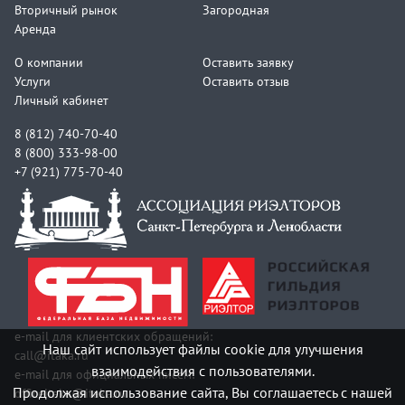
Вторичный рынок
Загородная
Аренда
О компании
Оставить заявку
Услуги
Оставить отзыв
Личный кабинет
8 (812) 740-70-40
8 (800) 333-98-00
+7 (921) 775-70-40
e-mail для клиентских обращений:
Наш сайт использует файлы cookie для улучшения
call@itaka.ru
взаимодействия с пользователями.
e-mail для официальных писем:
Продолжая использование сайта, Вы соглашаетесь с нашей
officeitaka@itaka.ru