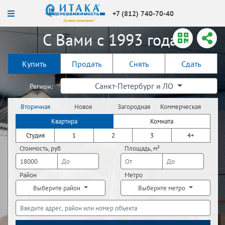
+7 (812) 740-70-40
С Вами с 1993 года!
Купить
Продать
Снять
Сдать
Санкт-Петербург и ЛО
Регион:
Вторичная
Новое
Загородная
Коммерческая
недвижимость
строительство
недвижимость
недвижимость
Квартира
Комната
Студия
1
2
3
4+
Стоимость, руб
Площадь, м²
Район
Метро
Выберите район
Выберите метро