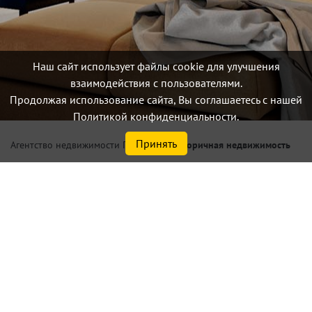
Наш сайт использует файлы cookie для улучшения
взаимодействия с пользователями.
Продолжая использование сайта, Вы соглашаетесь с нашей
Политикой конфиденциальности.
Принять
/
Вторичная недвижимость
Агентство недвижимости Петербург
Купить квартиру по цене от
0,0 млн.₽ в Санкт-Петербурге
или Ленинградской области
Найдено
390
объектов
сортировать