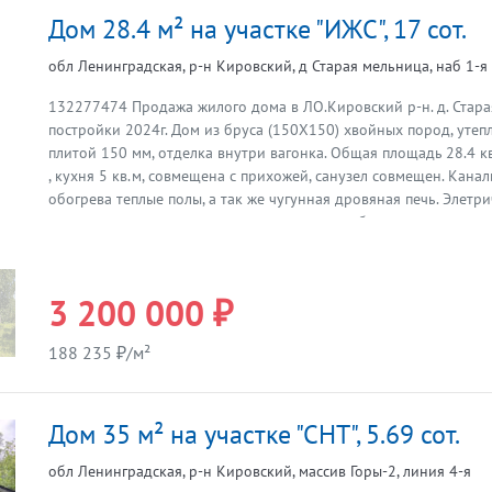
Теплица из поликарбоната – выращивайте овощи с ранней весн
Дом 28.4 м² на участке "ИЖС", 17 сот.
хорошо организованный хозблок (3 секции) – удобное хранени
Забор из сетки Рабица – аккуратно и долговечно. МАГАЗИН и 
обл Ленинградская, р-н Кировский, д Старая мельница, наб 1-я
(адекватное) в 5 мин. ходьбы, 4 раза в неделю - АВТОЛАВКИ с
продуктами, рядом КЕЛКОЛОВСКИЙ КАРЬЕР (ж/д станция 6 км),
132277474 Продажа жилого дома в ЛО.Кировский р-н. д. Стара
МЕДПУНКТ. КАК ДОБРАТЬСЯ: электричка от СПб до ж/д станции 
постройки 2024г. Дом из бруса (150Х150) хвойных пород, уте
электрички до дома 15 мин пешком. Или на машине по Мурман
Предыдущая
плитой 150 мм, отделка внутри вагонка. Общая площадь 28.4 кв
отличная). ДОБРО ПОЖАЛОВАТЬ НА ПРОСМОТРЫ!
, кухня 5 кв.м, совмещена с прихожей, санузел совмещен. Канал
обогрева теплые полы, а так же чугунная дровяная печь. Элетри
питьевая из скважины, заведена в дом, для обогрева воды уста
приготовлении пищи 4х. комфорочная газовая плита с баллоно
полностью соответствует комфортному проживанию. Участок 17
огорожен, стоит в стороне от других домов. С трех сторон нет 
3 200 000 ₽
дом, в данный момент не жилой. Рядом протекает не большая ре
Жихаревомин. нормальным шагом. Дороги регулярно чистят. До С
188 235 ₽/м²
Жихарево ходят маршрутки, а так же электричка. Звоните, все
вопросы об\ьясню дополнительно. Итака. Работаем с 1993 года
Дом 35 м² на участке "СНТ", 5.69 сот.
обл Ленинградская, р-н Кировский, массив Горы-2, линия 4-я