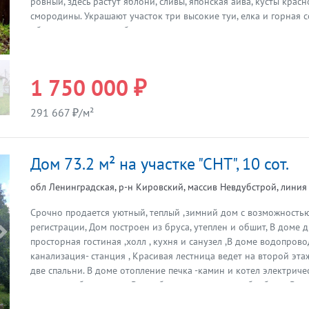
ровный, здесь растут яблони, сливы, японская айва, кусты крас
смородины. Украшают участок три высокие туи, елка и горная с
обнесен железным забором, есть заезд и место для стоянки ав
территории СНТ работают два магазина, в шаговой доступност
дном. Для любителей рыбалки в двух км. «Ладожское озеро». Д
быстрый выход на сделку. Торг реальному покупателю. Итака. Р
1 750 000 ₽
года.
291 667 ₽/м²
Дом 73.2 м² на участке "СНТ", 10 сот.
обл Ленинградская, р-н Кировский, массив Невдубстрой, линия
Срочно продается уютный, теплый ,зимний дом с возможность
регистрации, Дом построен из бруса, утеплен и обшит, В доме 
Предыдущая
просторная гостиная ,холл , кухня и санузел ,В доме водопров
канализация- станция , Красивая лестница ведет на второй эта
две спальни. В доме отопление печка -камин и котел электриче
дорожка к бане-сауне, Возле бани,есть место для барбекю, Во 
теплая хозпостройка, теплица, высажены плодородные деревья 