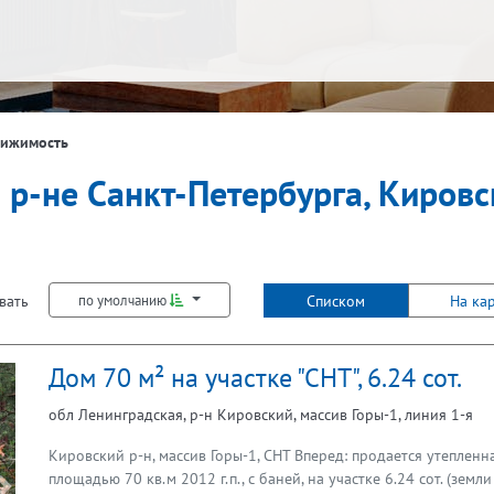
вижимость
 р-не Санкт-Петербурга, Кировс
вать
Списком
На ка
по умолчанию
Дом 70 м² на участке "СНТ", 6.24 сот.
обл Ленинградская, р-н Кировский, массив Горы-1, линия 1-я
Кировский р-н, массив Горы-1, СНТ Вперед: продается утепленн
площадью 70 кв.м 2012 г.п., с баней, на участке 6.24 сот. (зем