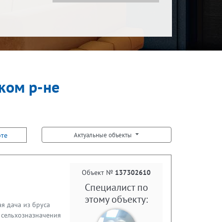
ком р-не
рте
Актуальные объекты
Объект №
137302610
Специалист по
этому объекту:
ая дача из бруса
ли сельхозназначения