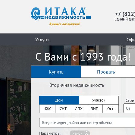
+7 (812
Единый дис
Услуги
Оф
С Вами с 1993 года!
Купить
Продать
Вторичная недвижимость
Стои
Дом
Участок
ИЖС
СНТ
ЛПХ
ЗНП
Ост.
Параметры:
Район