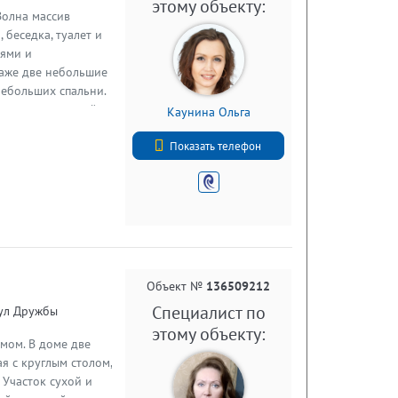
этому объекту:
Волна массив
 беседка, туалет и
ьями и
этаже две небольшие
небольших спальни.
амент - ленточный.
Каунина Ольга
унтовая дорога. До
+7 (812) 740-70-40
 магазин, на
Показать телефон
оительные.
 вокзала. На
ак же рядом река
ь богат грибами,
ой вкус. По
можно приобрести за
обно.
Объект №
136509212
Специалист по
 ул Дружбы
этому объекту:
мом. В доме две
я с круглым столом,
 Участок сухой и