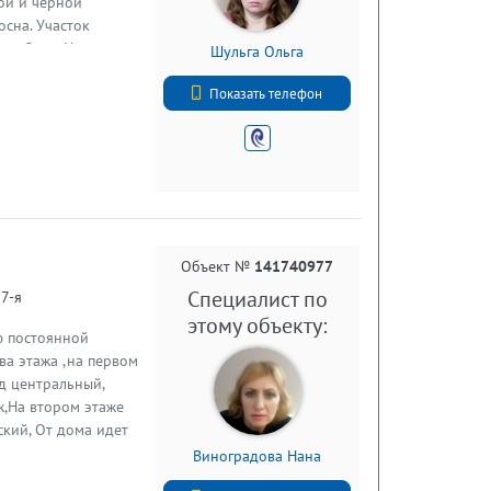
ной и черной
осна. Участок
томобиля. На
Шульга Ольга
и пруд с песчаным
+7 (812) 740-70-40
окументы готовы,
Показать телефон
аботаем с 1993
Объект №
141740977
Специалист по
 7-я
этому объекту:
ю постоянной
два этажа ,на первом
од центральный,
ж,На втором этаже
ский, От дома идет
дворе есть дровяник,
Виноградова Нана
и кустарники, и