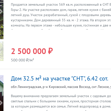
Продается земельный участок 569 кв.м. расположенный в СНТ 
Горы-2. На участке расположен дом, гараж, летняя кухня с баней,
Предыдущая
летний душ. Участок разрабатанный, сухой с плодовыми дерев
кустарниками. Дом деревянный 35 кв. м - 2 этажа. На втором 
комнаты. На первом этаже - небольшая кухня, гостинная и две 
Отопление печное. Газ - баллон. Вода - колодец (7 колец). Шунд
Свет - 5 кВт. Летняя кухня с баней - 18кв.м . По садоводству гр
ЖД станции 45 км. - 3 км. В садоводстве есть свой продуктовый
станции есть рынок, магазины продуктовые, хозяйственные, стр
2 500 000 ₽
Электричка ходит с - Московского, Ладожского и Финляндского
машине от города все 50 минут езды. Участок рядом с лесом. т
500 000 ₽/м²
Войтовка, со своим небольшим пляжем. Кировский район - очен
ягодами и есть много хороших мест для рыбалки, отдых на люб
содеству расположен второй участок 583 кв.м, который тоже 
Дом 32.5 м² на участке "СНТ", 6.42 сот.
отдельную плату. По всем вопросам звоните, расскажу все подр
обл Ленинградская, р-н Кировский, массив Восход, снт Лесное,
Вашему вниманию предлагаем земельный участок с садовым до
светлые спальни с большими окнами, кухня, просторная столова
Предыдущая
за которым размещается вся семья. Летний водопровод в доме.