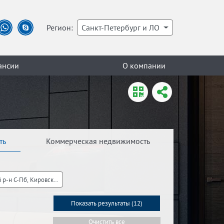
Регион:
Санкт-Петербург и ЛО
ансии
О компании
ть
Коммерческая недвижимость
 р-н С-Пб, Кировский р-н ЛО
Показать результаты (
12
)
Очистить все