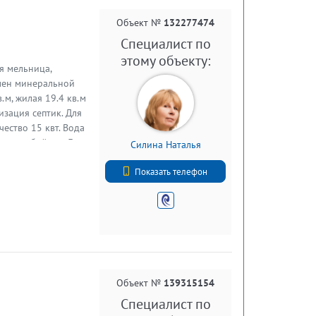
ы; • Современный,
е инструментов; •
Объект №
132277474
правление
Специалист по
о свежайшими
этому объекту:
 в СНТ есть
я мельница,
Грибное, от
плен минеральной
е 45 км (дорога
.м, жилая 19.4 кв.м
изация септик. Для
чество 15 квт. Вода
новлен бойлер. Для
Силина Наталья
м 50л. Дом
+7 (812) 740-70-40
 соток, не
Показать телефон
соседей, с четвертой
чка Ковра. До ст.
Пб 70 км. со ст.
 интересующие
.
Объект №
139315154
Специалист по