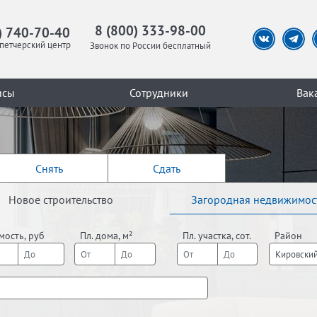
8 (800) 333-98-00
) 740-70-40
петчерский центр
Звонок по России бесплатный
исы
Сотрудники
Вак
Снять
Сдать
Новое строительство
Загородная недвижимос
мость, руб
Пл. дома, м²
Пл. участка, сот.
Район
Кировский