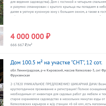
Предыдущая
для ведения садоводства). Дом с гостиной и четырьмя спальн
и разумно спланирован: с крытого крыльца мы попадаем в не
далее в уютную кухонную зону с большим окном, а также в гос
действующим камином и в две изолированные спальни по 8 кв.
расположены еще две изолированные спальни 14 и 10 кв.м и с
кабиной и биотуалетом (водоотведение сделано, водоподведен
на ленточном фундаменте, обшит сайдингом (между брусом и 
4 000 000 ₽
проложен утеплитель). К дому подключено электричество (5 кВт
качественная электропроводка, летний водопровод на участке, 
666 667 ₽/м²
технических нужд и бани всегда есть, а до источника с родник
водой 200 м. Отапливается дом камином, кроме того установле
по первому этажу разведены батареи с антифризом для допол
Дом 100.5 м² на участке "СНТ", 12 сот.
отопления. Баня в хорошем состоянии, с дровяной печью. Учас
сторон рабицей, много ягодных кустарников, плодовых деревьев
обл Ленинградская, р-н Кировский, массив Келколово-3, снт Фр
гостевой домик, дровник. Ворота распашные, с въездом для ма
Фрунзенская
200 м, а в трех километрах – озеро с отличными пляжами (быв
в СНТ 14 тыс. в год. До ж/д ст. Горы 2.7 км, до КАД 30 км. Дом (
2-17820 УНИКАЛЬНОЕ ПРЕДЛОЖЕНИЕ! ШИКАРНАЯ ДАЧА! Воз
жилой) и участок в собственности, межевание сделано, один в
Предыдущая
круглогодичное проживание и регистрация! Полное оснащение
собственник, полная цена в договоре. Торг возможен! Вся обста
необходимым от инвентаря для садовых работ до мебели и те
новому собственнику! Если видео не открывается или отсутству
старое охраняемое садоводство в нескольких минутах езды от
пришлю ссылку.
Келколовских карьеров и ж/д станции «6-ой км», есть магазины