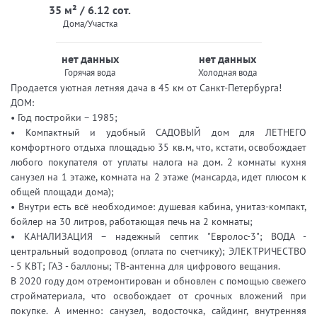
35 м² / 6.12 сот.
Дома/Участка
нет данных
нет данных
Горячая вода
Холодная вода
Продается уютная летняя дача в 45 км от Санкт-Петербурга!
ДОМ:
• Год постройки – 1985;
• Компактный и удобный САДОВЫЙ дом для ЛЕТНЕГО
комфортного отдыха площадью 35 кв.м, что, кстати, освобождает
любого покупателя от уплаты налога на дом. 2 комнаты кухня
санузел на 1 этаже, комната на 2 этаже (мансарда, идет плюсом к
общей площади дома);
• Внутри есть всё необходимое: душевая кабина, унитаз-компакт,
бойлер на 30 литров, работающая печь на 2 комнаты;
• КАНАЛИЗАЦИЯ – надежный септик "Евролос-3"; ВОДА -
центральный водопровод (оплата по счетчику); ЭЛЕКТРИЧЕСТВО
- 5 КВТ; ГАЗ - баллоны; ТВ-антенна для цифрового вещания.
В 2020 году дом отремонтирован и обновлен с помощью свежего
стройматериала, что освобождает от срочных вложений при
покупке. А именно: санузел, водосточка, сайдинг, внутренняя