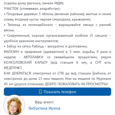
отделка дома (вагонка, панели МДФ).
УЧАСТОК (отмежеван, разработан):
• Плодовые деревья: 5 яблонь (включая райские), желтые и синие
сливы, ягодные кусты: черная смородина, крыжовник;
• Теплица из поликарбоната – выращивайте овощи с ранней
весны;
• Современный, хорошо организованный хозблок (3 секции) –
удобное хранение инструментов;
• Забор из сетки Рабица – аккуратно и долговечно.
МАГАЗИН и правление (адекватное) в 5 мин. ходьбы, 4 раза в
неделю - АВТОЛАВКИ со свежайшими продуктами, рядом
КЕЛКОЛОВСКИЙ КАРЬЕР (ж/д станция 6 км), в СНТ есть
МЕДПУНКТ.
КАК ДОБРАТЬСЯ: электричка от СПб до ж/д станции Грибное, от
электрички до дома 15 мин пешком. Или на машине по Мурмане
45 км (дорога отличная). ДОБРО ПОЖАЛОВАТЬ НА ПРОСМОТРЫ!
+7 (812) 740-70-40
Показать телефон
Ваш агент:
Янбухтина Ирина