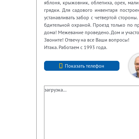
яблоня, крыжовник, облепиха, орех, мал
грядки. Для садового инвентаря построен
устанавливать забор с четвертой стороны.
бдительной охраной. Проезд только по пр
дома! Межевание проведено. Дом и участо
Звоните! Отвечу на все Ваши вопросы!
Итака. Работаем с 1993 года.
Показать телефон
+78127407040
загрузка...