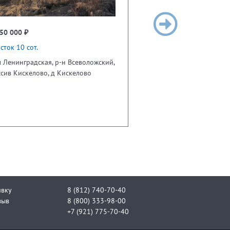
50 000 ₽
сток 10 сот.
 Ленинградская, р-н Всеволожский,
сив Кискелово, д Кискелово
явку
8 (812) 740-70-40
зыв
8 (800) 333-98-00
+7 (921) 775-70-40