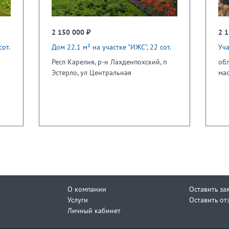
2 150 000 ₽
2 1
сот.
Дом 22.1 м² на участке "ИЖС", 22 сот.
Уча
Респ Карелия, р-н Лахденпохский, п
обл
Эстерло, ул Центральная
мас
О компании
Оставить за
Услуги
Оставить от
Личный кабинет