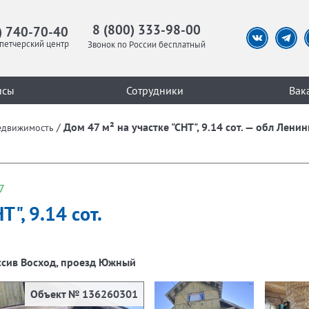
8 (800) 333-98-00
) 740-70-40
петчерский центр
Звонок по России бесплатный
исы
Сотрудники
Вак
/
Дом 47 м² на участке "СНТ", 9.14 сот. — обл Лени
едвижимость
7
Т", 9.14 сот.
ассив Восход, проезд Южный
Объект № 136260301