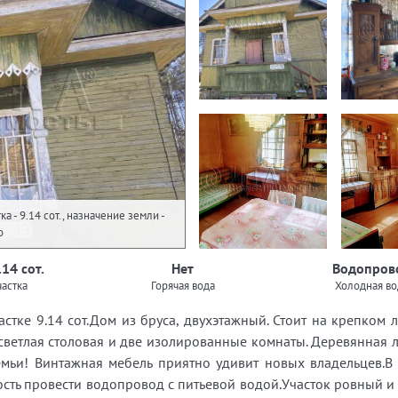
а - 9.14 сот., назначение земли -
о
.14 сот.
Нет
Водопров
астка
Горячая вода
Холодная во
стке 9.14 сот.Дом из бруса, двухэтажный. Стоит на крепком
светлая столовая и две изолированные комнаты. Деревянная л
мьи! Винтажная мебель приятно удивит новых владельцев.В 
ость провести водопровод с питьевой водой.Участок ровный и 