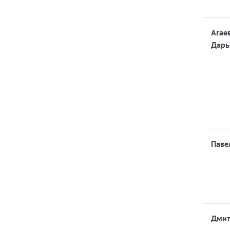
Агае
Дарь
Паве
Дми