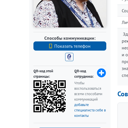
Со
Ли
Зд
Способы коммуникации:
ре
Показать телефон
+7 (812) 740-70-40
не
и 
пр
зн
QR-код этой
QR-код
сп
страницы:
сотрудника:
Чтобы
воспользоваться
Сов
всеми способами
коммуникаций
добавьте
специалиста себе в
контакты