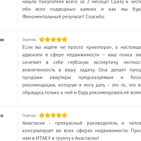
нашла покупателя всего за 2 месяца! Сразу и чест
на цену за квадратный метр, улучшен
обо всех подводных камнях и как мы буде
теплоизоляция, отсутствие стыков и ш
Феноментальный результат! Спасибо
Минусы: все планировки стандартные
ограниченная высота потолков, часто
однотипные дома.
ан
Оценка:
А для Вас важно из чего строится Ваш
Если вы ищете не просто «риелтора», а настоящ
будущая квартира?
адвоката в сфере недвижимости – ваш поиск зав
Все новостройки в одном месте.
сочетает в себе глубокую экспертизу, честн
Агент Анастасия Петрова-Орлинская
вовлеченность в вашу задачу. Она делает про
продажи квартиры предсказуемым и безо
https://itaka.spb.ru/staff/agent/14112
рекомендация, которую я могу дать – это то, что 
https://itaka.spb.ru/offices/office/000
обращусь только к ней и буду рекомендовать её всем
19
https://itakaspb-new.ru
ия
Оценка:
Анастасия - прекрасный руководитель и чело
консультирует во всех сферах недвижимости. При
нам в ИТАКУ в группу к Анастасии!