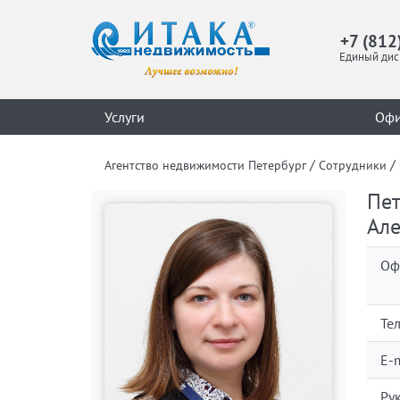
+7 (812
Единый дис
Услуги
Оф
/
/
Агентство недвижимости Петербург
Сотрудники
Пет
Ал
Оф
Те
E-m
Ру