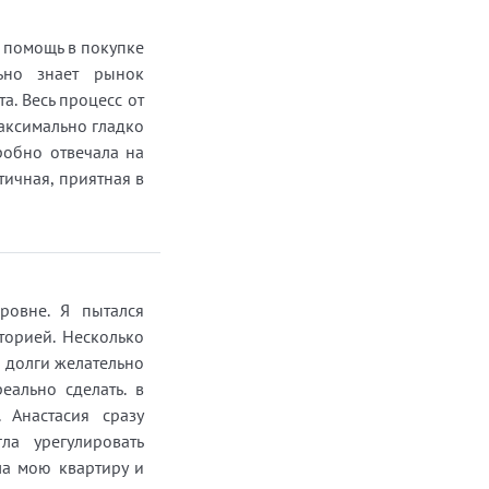
ну
т
а помощь в покупке
льно знает рынок
а. Весь процесс от
она
аксимально гладко
робно отвечала на
о из
тичная, приятная в
ть
ных
дровне. Я пытался
торией. Несколько
и
и долги желательно
я
еально сделать. в
 Анастасия сразу
ла урегулировать
кая
ла мою квартиру и
ияет