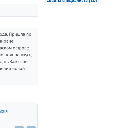
Советы специалиста (10)
года. Пришла по
иновне
евском острове
постоянно учусь,
дать Вам свои
воении новой
асия