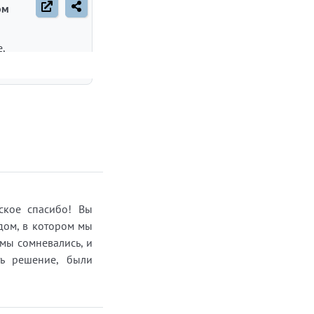
ом
,
а
сть
 и
х
ий
еское спасибо! Вы
 дом, в котором мы
 мы сомневались, и
,
ть решение, были
сть
ть
ее,