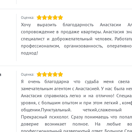
Оценка:
Хочу выразить благодарность Анастасии Ал
сопровождение в продаже квартиры. Анастасия з
специалист и доброжелательный человек. Работат
профессионализм, организованность, оперативн
подход!
я
Оценка:
Я очень благодарна что судьба меня свела
замечательным агентом с Анастасией. У нас была не
Анастасия справилась легко и на отлично! Специ
уровня, с большим опытом и при этом легкий , ком
общении.Пунктуальный. четкий,слаженный ,
Прекрасный психолог. Сразу понимаешь что попа
доверие возникает полное. На любые во
профессиональный развернутый ответ. Большое Сп