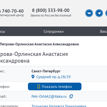
8 (800) 333-98-00
) 740-70-40
петчерский центр
Звонок по России бесплатный
исы
Сотрудники
Вак
Петрова-Орлинская Анастасия Александровна
рова-Орлинская Анастасия
ександровна
ис:
Санкт-Петербург
Средний пр. д.28/29
лефон:
+7 (812) 740-70-40
Показать телефон
ail:
Petr-OrlAA2@itaka.ru
ководитель:
Тодыкова Надежда Геннадьевна