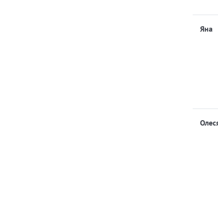
Яна
Олес