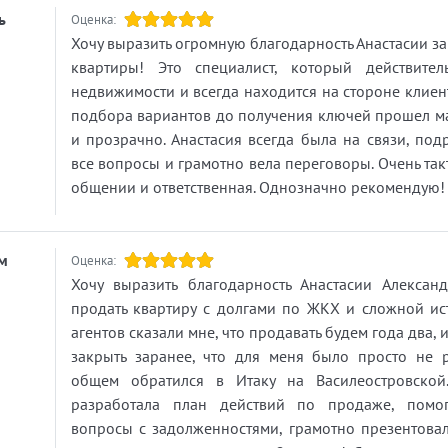
выше себестоимость, что влияет на це
ь
Оценка:
квадратного метра, такой дом требуе
Хочу выразить огромную благодарность Анастасии з
больше времени на усадку.
квартиры! Это специалист, который действите
Монолитные дома. Несущие стены
недвижимости и всегда находится на стороне клиент
выливаются прямо на стройке из бет
подбора вариантов до получения ключей прошел м
при помощи опалубки, а внутренние
и прозрачно. Анастасия всегда была на связи, под
перегородки в квартирах как правил
все вопросы и грамотно вела переговоры. Очень так
газобетона. Плюсы таких домов:
общении и ответственная. Однозначно рекомендую!
максимальная устойчивость и прочнос
здания, разнообразие планировок,
квартиры любой формы и высоты, а
м
Оценка:
основной минус: сезонность монолит
Хочу выразить благодарность Анастасии Алексан
работ.
продать квартиру с долгами по ЖКХ и сложной ис
Третий вариант: сборный монолит, ил
агентов сказали мне, что продавать будем года два, 
еще называют по старинке-панельна
закрыть заранее, что для меня было просто не р
технология. ЖБИ изготавливаются на
общем обратился в Итаку на Василеостровской.
заводе и потом, как конструктор,
разработала план действий по продаже, помог
собираются на стройке. Плюсы: высо
вопросы с задолженностями, грамотно презентова
скорость возведения, что приятно вл