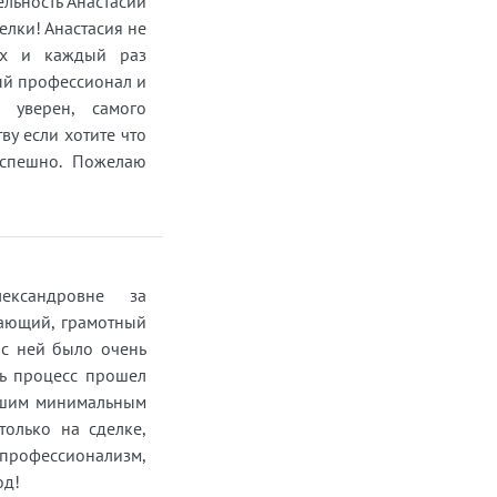
льность Анастасии
елки! Анастасия не
ах и каждый раз
ый профессионал и
, уверен, самого
ву если хотите что
успешно. Пожелаю
ександровне за
нающий, грамотный
 с ней было очень
сь процесс прошел
нашим минимальным
только на сделке,
 профессионализм,
од!