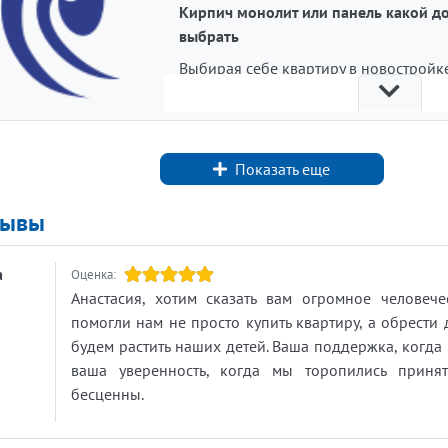
Кирпич монолит или панель какой д
выбрать
Выбирая себе квартиру в новостройке
задумываетесь ли Вы, что от материал
стен дома зависит не только способно
сохранять тепло, но и цена квартиры,
планировка. Сейчас застройщики
Показать еще
используют как правило три основны
вида технологий при строительстве
зывы
домов.
Самым дорогим является классическ
а
Оценка:
кирпич, часто используемый при
Анастасия, хотим сказать вам огромное человеч
строительстве жиля бизнес-класса и
помогли нам не просто купить квартиру, а обрести
элитного жилья. Плюсы такого дома:
будем растить наших детей. Ваша поддержка, когда
хороший микроклимат, долговечность
ваша уверенность, когда мы торопились приня
разнообразие планировок, возможно
бесценны.
перепланировки в будущем. Также ес
минусы. Строятся такие дома медленн