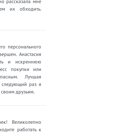
но рассказала мне
ная
м их обходить.
вов.
,
а
его персонального
ершен. Анастасия
ость и искреннюю
цесс покупки или
пасным. Лучшая
в следующий раз я
0000
 своим друзьям.
век! Великолепно
ходите работать к