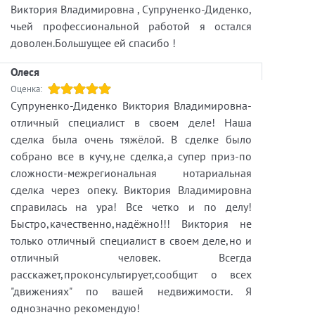
Виктория Владимировна , Супруненко-Диденко,
Купить дом/участок -
чьей профессиональной работой я остался
https://itaka.spb.ru/zagorodnaya-nedvizhimost
доволен.Большущее ей спасибо !
Олеся
Оценка:
Супруненко-Диденко Виктория Владимировна-
отличный специалист в своем деле! Наша
сделка была очень тяжёлой. В сделке было
собрано все в кучу,не сделка,а супер приз-по
сложности-межрегиональная нотариальная
сделка через опеку. Виктория Владимировна
справилась на ура! Все четко и по делу!
Быстро,качественно,надёжно!!! Виктория не
только отличный специалист в своем деле,но и
отличный человек. Всегда
расскажет,проконсультирует,сообщит о всех
"движениях" по вашей недвижимости. Я
однозначно рекомендую!