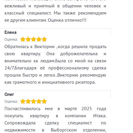
упрощает процесс покупки.
вежливый и приятный в общении человек и
классный специалист. Мы также рекомендуем
Участок находится на берегу реки Матросовка,
ее другим клиентам. Оценка отлично!!!
впадающей в бухту Тихая Выборгского залива.
Это отличное место для отдыха, рыбалки и
Елена
наслаждения природой.
Оценка:
Обратилась к Виктории ,когда решила продать
Есть возможность приобрести еще участки в
свою квартиру. Она доброжелательна и
этом живописном районе — уточняйте детали!
внимательно кк людям.Была со мной на связи
24/7.Благодаря её профессионализму сделка
Не упустите шанс стать владельцем этого
прошла быстро и легко..Викторию рекомендую
прекрасного участка! Звоните, и мы с радостью
как грамотного и инициативного риэлтора.
ответим на все ваши вопросы и организуем
показ участка!
Олег
https://itaka.spb.ru/zagorodnaya-
Оценка:
Посчастливилось мне в марте 2025 года
nedvizhimost/object/2-16759
покупать квартиру в компании Итака.
Агентство недвижимости Выборг -
Сопровождала сделку специалист по
https://itaka.spb.ru/offices/office/000000026
недвижимости в Выборгском отделении,