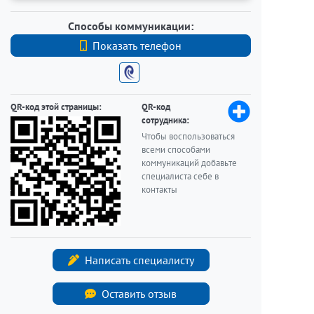
Способы коммуникации:
Показать телефон
+7 (812) 740-70-40
QR-код этой страницы:
QR-код
сотрудника:
Чтобы воспользоваться
всеми способами
коммуникаций добавьте
специалиста себе в
контакты
Написать специалисту
Оставить отзыв