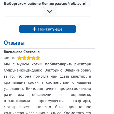
Выборгском районе Ленинградской области!
Предлагаем к покупке участок площадью 40
соток, расположенный всего в 15 км от
Выборга и 120 км от Санкт-Петербурга. Это
Показать еще
идеальное место для тех, кто ценит природу и
спокойствие!
Отзывы
Преимущества участка:
Васильева Светлана
Участок правильной прямоугольной формы, что
Оценка:
позволяет удобно спланировать застройку.
Мы с мужем хотим поблагодарить риелтора
Супруненко-Диденко Викторию Владимировну
Категория: земли населённых пунктов , что
за то, что она помогла нам сдать квартиру в
открывает возможности для строительства
кратчайшие сроки в соответствии с нашими
жилого дома.
условиями. Виктория очень профессионально
разместила объявление с хорошими,
Возможность подключения электричества и
отражающими преимущества квартиры,
газа, что обеспечит комфортное проживание.
фотографиями, так что было достаточное
Участок в собственности и отмежеван, что
количество желающих снять ее. Кроме того это