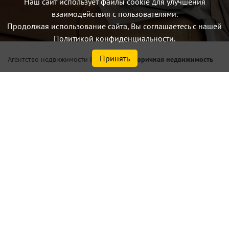
Наш сайт использует файлы cookie для улучшения
взаимодействия с пользователями.
Продолжая использование сайта, Вы соглашаетесь с нашей
Политикой конфиденциальности.
Принять
/
Вторичная недвижимость
Агентство недвижимости Петербург
Купить 2 комнатную
квартиру по цене от 7,5 млн.₽
до 8,8 млн.₽ в Санкт-
Петербурге или
Ленинградской области
Найдено
14
объектов
сортировать
по умолчанию