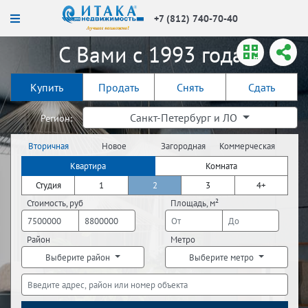
+7 (812) 740-70-40
С Вами с 1993 года!
Купить
Продать
Снять
Сдать
Санкт-Петербург и ЛО
Регион:
Вторичная
Новое
Загородная
Коммерческая
недвижимость
строительство
недвижимость
недвижимость
Квартира
Комната
Студия
1
2
3
4+
Стоимость, руб
Площадь, м²
Район
Метро
Выберите район
Выберите метро