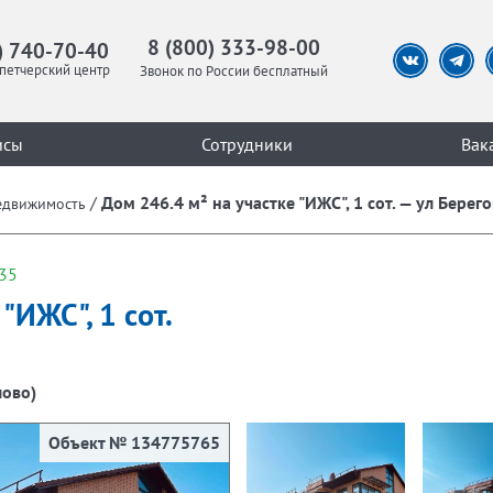
8 (800) 333-98-00
) 740-70-40
петчерский центр
Звонок по России бесплатный
исы
Сотрудники
Вак
/
Дом 246.4 м² на участке "ИЖС", 1 сот. — ул Берег
едвижимость
35
"ИЖС", 1 сот.
лово)
Объект № 134775765