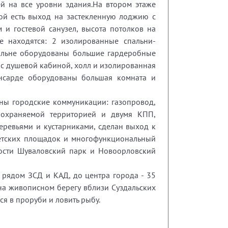
щей на все уровни здания.На втором этаже
вой есть выход на застекленную лоджию с
и гостевой санузел, высота потолков на
е находятся: 2 изолированные спальни-
спальне оборудованы большие гардеробные
 с душевой кабиной, холл и изолированная
ансарде оборудованы большая комната и
ены городские коммуникации: газопровод,
й охраняемой территорией и двумя КПП,
еревьями и кустарниками, сделан выход к
детских площадок и многофункциональный
пности Шуваловский парк и Новоорловский
, рядом ЗСД и КАД, до центра города - 35
на живописном берегу вблизи Суздальских
ся в проруби и ловить рыбу.