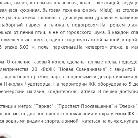
дыха, туалет, котельная-прачечная, холл с лестницей, веду
вая (вся кухонная, бытовая техника фирмы Miele), из столо
же расположена гостиная с действующим дровяным камином 
 наборный паркет и плитка с подогревом.На третьем этаж
ешься от пения птиц, а не от городского шума. В каждой 
 совмещенных санузла, один с гидромассажной ванной, второй
 3 этаже 3.03 м, полы паркетные.На четвертом этаже, в м
ы. Отопление-газовый котел, сделаны теплые полы, подвед
лектричества 20 кВт.ЖК "Новая Скандинавия" с закрыто
а, вдоль берега разбит парк с плодовыми и декоративными д
теля Николая Чудотворца, На территории ЖК оборудовано 5 
, фермерский магазин, кондитерская, аптека. В пешей досту
анции метро: "Парнас" , "Проспект Просвещения" и "Озерки"
расное место для постоянного проживания в охраняемом ЖК 
ся водными видами спорта, а зимой - кататься на лыжах, купать