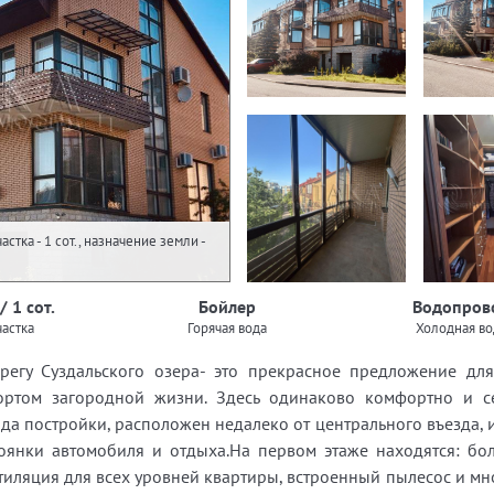
стка - 1 сот., назначение земли -
/ 1 сот.
Бойлер
Водопров
астка
Горячая вода
Холодная во
егу Суздальского озера- это прекрасное предложение для 
ртом загородной жизни. Здесь одинаково комфортно и с
да постройки, расположен недалеко от центрального въезда, и
оянки автомобиля и отдыха.На первом этаже находятся: бо
иляция для всех уровней квартиры, встроенный пылесос и мно