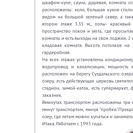
шкафом-купе, сауна, душевая, комната от
расположены: холл, большая кухня-столо
видом на большой зеленый сквер, а так
втором этаже 3.35 м,, полы- красивый
пространство покоя и уюта, где просыпа
комнаты и есть выходы на свои лоджии, 2
кладовая комната. Высота потолков на
гардеробная.
На всех этажах установлены кондиционер
водопровод и канализация, мощность э
расположен на берегу Суздальского озер
озеру, есть действующая церковь святи
стадион, зимой-каток, есть супермаркет
заказник.
Вминутах транспортом расположены три ст
минут транспортом, минуя "пробки".Прек
озер, где летом можно купаться и занимать
Итака. Работаем с 1993 года.