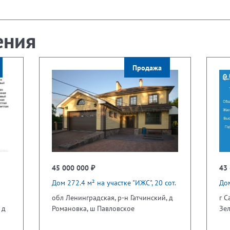
ения
Продажа
45 000 000 ₽
43 
Дом 272.4 м² на участке "ИЖС", 20 сот.
Дом
обл Ленинградская, р-н Гатчинский, д
г С
 д
Романовка, ш Павловское
Зе