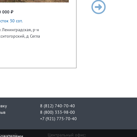
0 000 ₽
сток 30 сот.
 Ленинградская, р-н
ситогорский, д Сегла
явку
8 (812) 740-70-40
зыв
8 (800) 333-98-00
+7 (921) 775-70-40
бращений:
Центральный офис:
зователями.