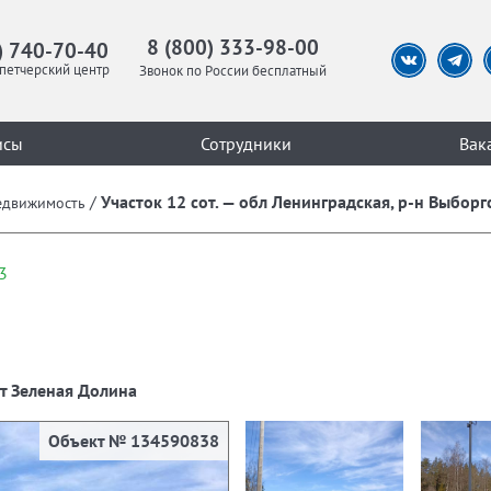
8 (800) 333-98-00
) 740-70-40
петчерский центр
Звонок по России бесплатный
исы
Сотрудники
Вак
/
Участок 12 сот. — обл Ленинградская, р-н Выборг
едвижимость
3
нт Зеленая Долина
Объект № 134590838