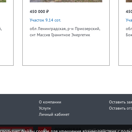
450 000 ₽
45
Участок 9.14 сот.
Уча
,
обл Ленинградская, р-н Приозерский,
обл
снт Массив Гранитное Энергетик
Бок
О компании
Оставить за
Услуги
Оставить от
Личный кабинет
e-mail для клиентских о
спользует файлы cookie для улучшения взаимодействия с поль