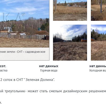
чение земли - СНТ – садоводческое
 сот.
нет данных
нет данн
астка
Горячая вода
Холодная во
 соток в СНТ " Зеленая Долина".
ый треугольник- может стать смелым дизайнерским решением
.