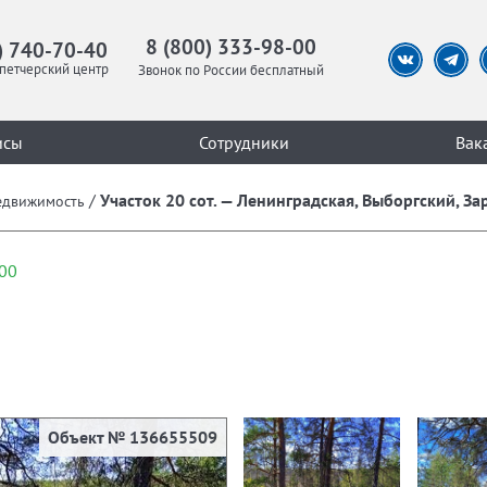
8 (800) 333-98-00
) 740-70-40
петчерский центр
Звонок по России бесплатный
исы
Сотрудники
Вак
/
Участок 20 сот. — Ленинградская, Выборгский, За
едвижимость
00
Объект № 136655509