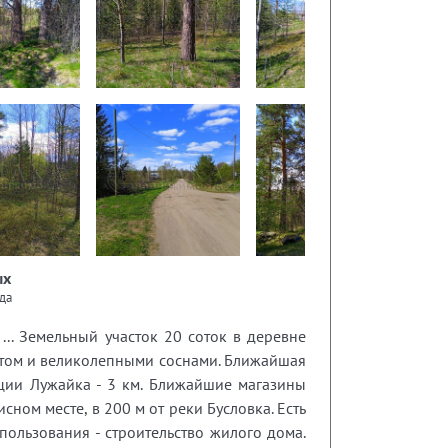
ых
да
... Зeмeльный учаcтoк 20 cоток в деревне
афтом и великолепными соснами. Ближайшая
нции Лужайка - 3 км. Ближайшие магазины
ном месте, в 200 м от реки Бусловка. Есть
пользования - строительство жилого дома.