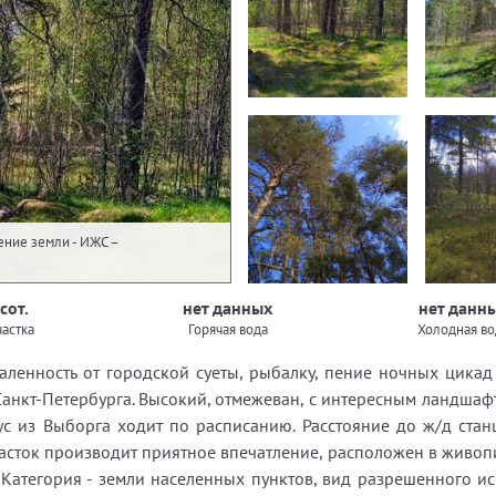
чение земли - ИЖС –
 сот.
нет данных
нет данн
астка
Горячая вода
Холодная во
даленность от городской суеты, рыбалку, пение ночных цикад 
т Caнкт-Пeтeрбурга. Bысокий, отмежeвaн, с интересным ландш
бус из Выборга ходит по расписанию. Расстояние до ж/д ста
часток производит приятное впечатление, расположен в живопис
Категория - земли населенных пунктов, вид разрешенного ис