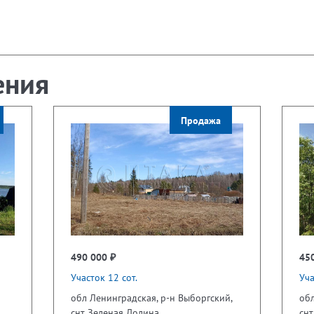
ения
Продажа
490 000 ₽
45
Участок 12 сот.
Уча
обл Ленинградская, р-н Выборгский,
обл
снт Зеленая Долина
сн