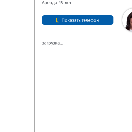
Аренда 49 лет
+7 (812) 740-70-40
Показать телефон
загрузка...