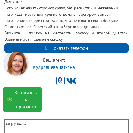
Для кого:
· кто хочет начать стройку сразу, без расчистки и межеваний
· кто ищет место для крепкого дома с простором вокруг
· кто не хочет через год жалеть, что не взял земли побольше
Ориентир: пос. Советский, снт «Берёзовая долина»
Звоните — покажу на местности, покажу и второй участок.
Возьмёте оба —сделаем скидку
+7 (812) 740-70-40
Показать телефон
Ваш агент:
Кудрявцева Татьяна
Записаться
на
просмотр
загрузка...