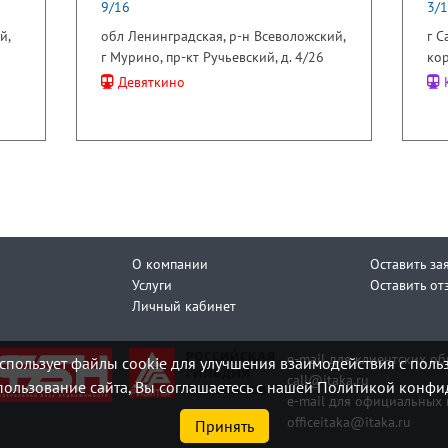
9/16
3/
й,
обл Ленинградская, р-н Всеволожский,
г С
г Мурино, пр-кт Ручьевский, д. 4/26
кор
Девяткино
К
О компании
Оставить за
Услуги
Оставить от
Личный кабинет
e-mail для клиентских о
спользует файлы cookie для улучшения взаимодействия с поль
call@itaka.ru
ользование сайта, Вы соглашаетесь с нашей Политикой конфи
e-mail для официальных 
officeitaka@itaka.ru
Принять