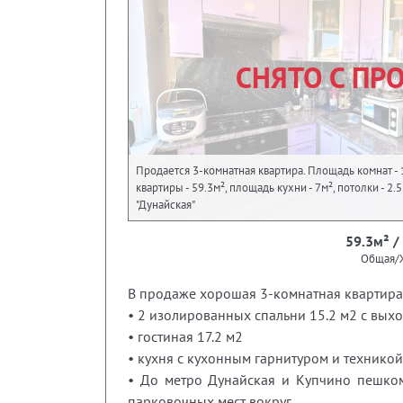
СНЯТО С ПР
Продается 3-комнатная квартира. Площадь комнат - 
квартиры - 59.3м², площадь кухни - 7м², потолки - 2.
"Дунайская"
59.3м² /
Общая/
В продаже хорошая 3-комнатная квартира 
• 2 изолированных спальни 15.2 м2 с вых
• гостиная 17.2 м2
• кухня с кухонным гарнитуром и техникой
• До метро Дунайская и Купчино пешком
парковочных мест вокруг