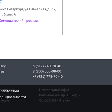
17
анкт-Петербург, ул Планерная, д. 73,
п. 6, лит. А
омендантский проспект
явку
8 (812) 740-70-40
зыв
8 (800) 333-98-00
+7 (921) 775-70-40
бращений:
Центральный офис:
зователями.
Коломяжский пр. 15 кор. 2
денциальности.
писем:
© 2026 АН «Итака»