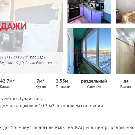
ОДАЖИ
15.2+17.3+10.2м², площадь
55м, этаж - 9 / 9. Ближайшее метро
 42.7м²
7м²
2.55м
раздельный
да
Жилая
Кухня
Потолки
Санузел
Балкон
у метро Дунайская:
одом на лоджию и 10.2 м2, в хорошем состоянии
 до 15 минут, рядом выезжы на КАД и в центр, рядом мног