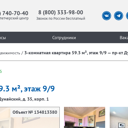
8 (800) 333-98-00
) 740-70-40
петчерский центр
Звонок по России бесплатный
исы
Сотрудники
Вак
/
3-комнатная квартира 59.3 м², этаж 9/9 — пр-кт Ду
движимость
6
.3 м², этаж 9/9
Дунайский, д. 35, корп. 1
Объект № 134813380