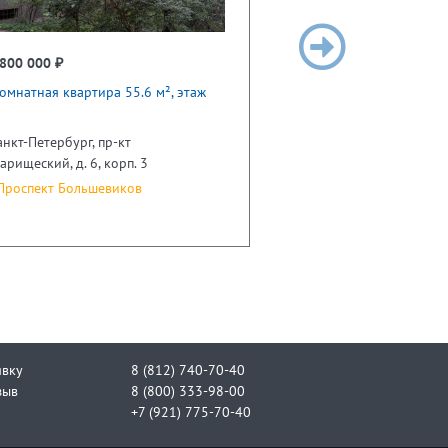
800 000 ₽
омнатная квартира 55.6 м², этаж
анкт-Петербург, пр-кт
арищеский, д. 6, корп. 3
роспект Большевиков
явку
8 (812) 740-70-40
зыв
8 (800) 333-98-00
+7 (921) 775-70-40