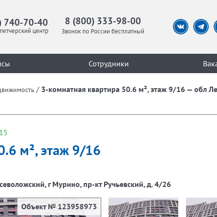
8 (800) 333-98-00
) 740-70-40
петчерский центр
Звонок по России бесплатный
исы
Сотрудники
Вак
/
3-комнатная квартира 50.6 м², этаж 9/16 — обл Л
движимость
15
.6 м², этаж 9/16
севоложский, г Мурино, пр-кт Ручьевский, д. 4/26
Объект № 123958973