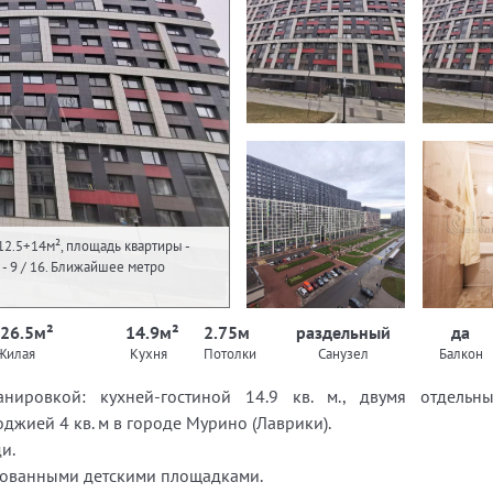
12.5+14м², площадь квартиры -
ж - 9 / 16. Ближайшее метро
 26.5м²
14.9м²
2.75м
раздельный
да
Жилая
Кухня
Потолки
Санузел
Балкон
анировкой: кухней-гостиной 14.9 кв. м., двумя отдел
оджией 4 кв. м в городе Мурино (Лаврики).
и.
зованными детскими площадками.