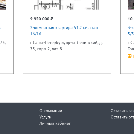
9 950 000 ₽
10 
ж
2-комнатная квартира 51.2 м², этаж
3-к
16/16
5/5
73,
г Санкт-Петербург, пр-кт Ленинский, д.
г С
75, корп. 2, лит. В
Тов
П
О компании
Оставить за
Услуги
Оставить от
Личный кабинет