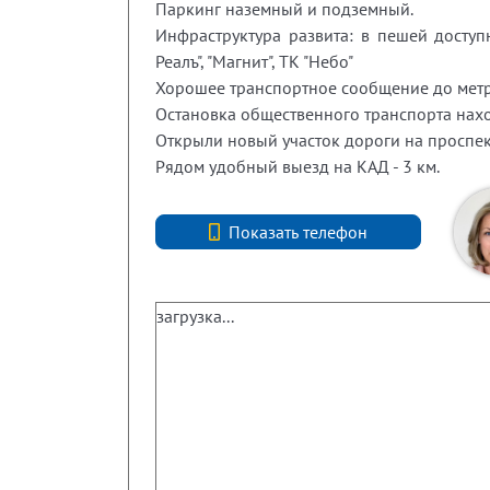
Паркинг наземный и подземный.
Инфраструктура развита: в пешей досту
Реалъ", "Магнит", ТК "Небо"
Хорошее транспортное сообщение до метро
Остановка общественного транспорта нахо
Открыли новый участок дороги на проспек
Рядом удобный выезд на КАД - 3 км.
+7 (812) 740-70-40
Показать телефон
загрузка...