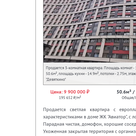
Продается 3-комнатная квартира. Площадь комнат - 
50.6м², площадь кухни - 14.9м², потолки - 2.75м, эта
"Девяткино"
Цена: 9 900 000 ₽
50.6м² /
195 652 ₽/м²
Общая/
Продается светлая квартира с европл
характеристиками в доме ЖК "Авиатор", с л
Парадная чистая, домофон, хорошие сосед
Ухоженная закрытая территория с органи