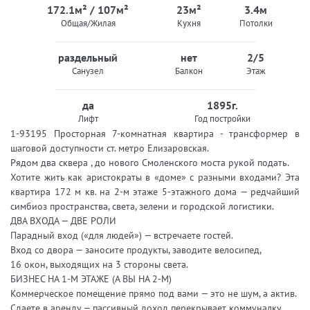
172.1м² / 107м²
23м²
3.4м
Общая/Жилая
Кухня
Потолки
раздельный
нет
2/5
Санузел
Балкон
Этаж
да
1895г.
Лифт
Год постройки
1-93195 Просторная 7-комнатная квартира - трансформер в
шаговой доступности ст. метро Елизаровская.
Рядом два сквера , до нового Смоленского моста рукой подать.
Хотите жить как аристократы в «доме» с разными входами? Эта
квартира 172 м кв. на 2-м этаже 5-этажного дома — редчайший
симбиоз пространства, света, зелени и городской логистики.
ДВА ВХОДА — ДВЕ РОЛИ
Парадный вход («для людей») — встречаете гостей.
Вход со двора — заносите продукты, заводите велосипед,
16 окон, выходящих на 3 стороны света.
БИЗНЕС НА 1-М ЭТАЖЕ (А ВЫ НА 2-М)
Коммерческое помещение прямо под вами — это не шум, а актив.
Сдаете в аренду — пассивный доход перекрывает коммуналку.