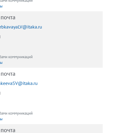
обами коммуникаций
ты
 почта
rbkavayaLV@itaka.ru
ы
обами коммуникаций
ты
 почта
keevaSV@itaka.ru
ы
обами коммуникаций
ты
 почта