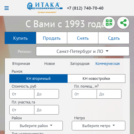
+7 (812) 740-70-40
С Вами с 1993 года!
Купить
Продать
Снять
Сдать
Санкт-Петербург и ЛО
Регион:
Вторичная
Новое
Загородная
Коммерческая
недвижимость
строительство
недвижимость
недвижимость
Рынок
КН вторичный
КН новостройки
Стоимость, руб
Пл. помещ., м²
Пл. участка, га
Район
Метро
Выберите район
Выберите метро
Тип недвижимости