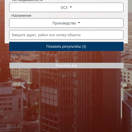
ОСЗ
Назначение
Производство
Показать результаты (
5
)
Параметры:
Очистить все