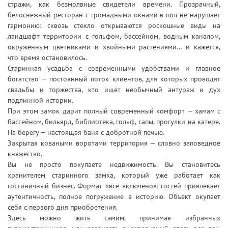
стражи, как безмолвные свидетели времени. Прозрачный,
белоснежный ресторан с громадными окнами в пол не нарушает
гармонию: сквозь стекло открываются роскошные виды на
ландшафт территории с гольфом, бассейном, водным каналом,
окруженным цветниками и хвойными растениями… и кажется,
что время остановилось.
Старинная усадьба с современными удобствами и главное
богатство — постоянный поток клиентов, для которых проводят
свадьбы и торжества, кто ищет необычный антураж и дух
подлинной истории.
При этом замок дарит полный современный комфорт — хамам с
бассейном, бильярд, библиотека, гольф, сапы, прогулки на катере.
На берегу — настоящая баня с добротной печью.
Закрытая коваными воротами территория — словно заповедное
княжество.
Вы не просто покупаете недвижимость. Вы становитесь
хранителем старинного замка, который уже работает как
гостиничный бизнес. Формат «всё включено»: гостей привлекает
аутентичность, полное погружение в историю. Объект окупает
себя с первого дня приобретения.
Здесь можно жить самим, принимая избранных