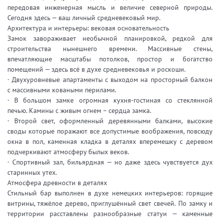
передовая инженерная мысль и величие северной природы.
Сегодня здесь — ваш личный средневековый мир.
Архитектура и интерьеры: вековая основательность
Замок завораживает необычной планировкой, редкой для
строительства нынешнего времени. Массивные стены,
впечатляющие масштабы потолков, простор и богатство
помещений — здесь всё в духе средневековья и роскоши.
· Двухуровневые апартаменты с выходом на просторный балкон
с массивными коваными перилами.
· В большом замке огромная кухня-гостиная со стеклянной
печью. Камины с живым огнем – сердца замка.
· Второй свет, оформленный деревянными балками, высокие
своды которые поражают все допустимые воображения, повсюду
окна в пол, каменная кладка в деталях вперемешку с деревом
подчеркивают атмосферу былых веков.
· Спортивный зал, бильярдная — но даже здесь чувствуется дух
старинных утех.
Атмосфера древности в деталях
Стильный бар выполнен в духе немецких интерьеров: горящие
витрины, тяжёлое дерево, приглушённый свет свечей. По замку и
территории расставлены разнообразные статуи — каменные