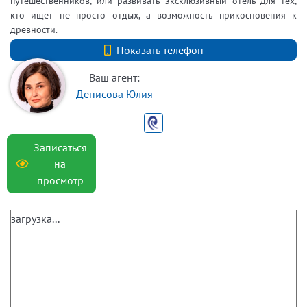
путешественников, или развивать эксклюзивный отель для тех,
кто ищет не просто отдых, а возможность прикосновения к
древности.
+7 (812) 740-70-40
Показать телефон
Ваш агент:
Денисова Юлия
Записаться
на
просмотр
загрузка...