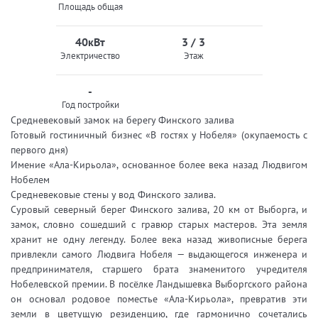
Площадь общая
40кВт
3 / 3
Электричество
Этаж
-
Год постройки
Средневековый замок на берегу Финского залива
Готовый гостиничный бизнес «В гостях у Нобеля» (окупаемость с
первого дня)
Имение «Ала-Кирьола», основанное более века назад Людвигом
Нобелем
Средневековые стены у вод Финского залива.
Суровый северный берег Финского залива, 20 км от Выборга, и
замок, словно сошедший с гравюр старых мастеров. Эта земля
хранит не одну легенду. Более века назад живописные берега
привлекли самого Людвига Нобеля — выдающегося инженера и
предпринимателя, старшего брата знаменитого учредителя
Нобелевской премии. В посёлке Ландышевка Выборгского района
он основал родовое поместье «Ала-Кирьола», превратив эти
земли в цветущую резиденцию, где гармонично сочетались