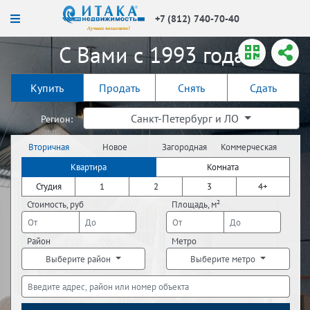
+7 (812) 740-70-40
С Вами с 1993 года!
Купить
Продать
Снять
Сдать
Санкт-Петербург и ЛО
Регион:
Вторичная
Новое
Загородная
Коммерческая
недвижимость
строительство
недвижимость
недвижимость
Квартира
Комната
Студия
1
2
3
4+
Стоимость, руб
Площадь, м²
Район
Метро
Выберите район
Выберите метро